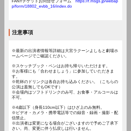
FANYチケットお問合せフォーム
https://f.msgs.jp/webap
p/form/18802_evbb_16/index.do
注意事項
※最新の出演者情報等詳細は大宮ラクーンよしもと劇場ホ
ームページでご確認ください。
※スケッチブック・ペンはお持ち帰りいただけます。
※お客様にも「合わせましょう」に参加していただきま
す。
※乾杯のドリンクは各自お持ち込みください。（こちらの
公演は蓋無しでもOKです）
※会場内はソフトドリンクのみ可、お食事・アルコールは
不可。
※4歳以下（身長110cm以下）はひざ上のみ無料。
※ビデオ・カメラ・携帯電話等での録音・録画・撮影・配
信禁止。
※出演者は変更になる場合がございますので予めご了承下
さい。尚、変更に伴う払戻しは行いません。