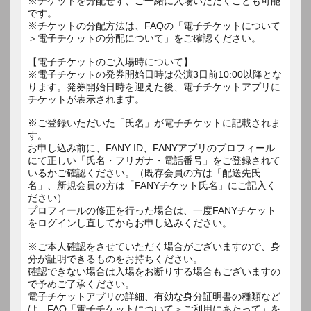
※チケットを分配せず、ご一緒に入場いただくことも可能
です。
※チケットの分配方法は、FAQの「電子チケットについて
＞電子チケットの分配について」をご確認ください。
【電子チケットのご入場時について】
※電子チケットの発券開始日時は公演3日前10:00以降とな
ります。発券開始日時を迎えた後、電子チケットアプリに
チケットが表示されます。
※ご登録いただいた「氏名」が電子チケットに記載されま
す。
お申し込み前に、FANY ID、FANYアプリのプロフィール
にて正しい「氏名・フリガナ・電話番号」をご登録されて
いるかご確認ください。（既存会員の方は「配送先氏
名」、新規会員の方は「FANYチケット氏名」にご記入く
ださい）
プロフィールの修正を行った場合は、一度FANYチケット
をログインし直してからお申し込みください。
※ご本人確認をさせていただく場合がございますので、身
分が証明できるものをお持ちください。
確認できない場合は入場をお断りする場合もございますの
で予めご了承ください。
電子チケットアプリの詳細、有効な身分証明書の種類など
は、FAQ「電子チケットについて＞ご利用にあたって」を