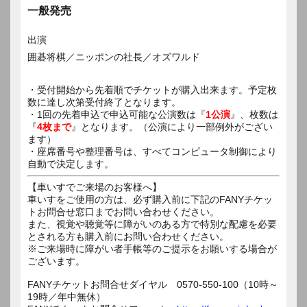
一般発売
出演
囲碁将棋／ニッポンの社長／オズワルド
・受付開始から先着順でチケットが購入出来ます。予定枚
数に達し次第受付終了となります。
・1回の先着申込で申込可能な公演数は『
1公演
』、枚数は
『
4枚まで
』となります。（公演により一部例外がござい
ます）
・座席番号や整理番号は、すべてコンピュータ制御により
自動で決定します。
【車いすでご来場のお客様へ】
車いすをご使用の方は、必ず購入前に下記のFANYチケッ
トお問合せ窓口までお問い合わせください。
また、視覚や聴覚等に障がいのある方で特別な配慮を必要
とされる方も購入前にお問い合わせください。
※ご来場時に障がい者手帳等のご提示をお願いする場合が
ございます。
FANYチケットお問合せダイヤル 0570-550-100（10時～
19時／年中無休）