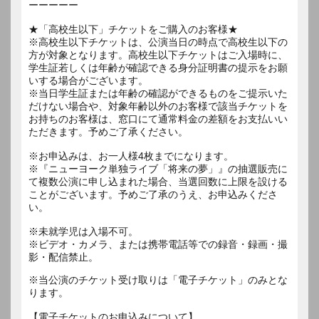
ーーーーー
★「高校生以下」チケットをご購入のお客様★
※高校生以下チケットは、公演当日の時点で高校生以下の
方が対象となります。高校生以下チケットはご入場時に、
学生証若しくは年齢が確認できる身分証明書の提示をお願
いする場合がございます。
※当日学生証または年齢の確認ができるものをご提示いた
だけない場合や、対象年齢以外のお客様で該当チケットを
お持ちのお客様は、窓口にて通常料金の差額をお支払いい
ただきます。予めご了承ください。
※お申込みは、お一人様4枚までになります。
※『ニューヨーク単独ライブ「将来の夢」』の抽選販売に
て複数公演に申し込まれた場合、当選回数に上限を設ける
ことがございます。予めご了承のうえ、お申込みくださ
い。
※未就学児は入場不可。
※ビデオ・カメラ、または携帯電話等での録音・録画・撮
影・配信禁止。
※当公演のチケット受け取りは「電子チケット」のみとな
ります。
【電子チケットのお申込みについて】