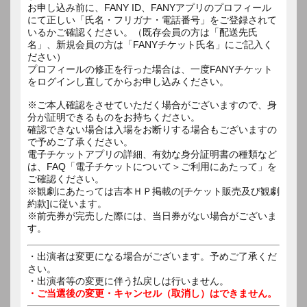
お申し込み前に、FANY ID、FANYアプリのプロフィール
にて正しい「氏名・フリガナ・電話番号」をご登録されて
いるかご確認ください。（既存会員の方は「配送先氏
名」、新規会員の方は「FANYチケット氏名」にご記入く
ださい）
プロフィールの修正を行った場合は、一度FANYチケット
をログインし直してからお申し込みください。
※ご本人確認をさせていただく場合がございますので、身
分が証明できるものをお持ちください。
確認できない場合は入場をお断りする場合もございますの
で予めご了承ください。
電子チケットアプリの詳細、有効な身分証明書の種類など
は、FAQ「電子チケットについて＞ご利用にあたって」を
ご確認ください。
※観劇にあたっては吉本ＨＰ掲載の[チケット販売及び観劇
約款]に従います。
※前売券が完売した際には、当日券がない場合がございま
す。
・出演者は変更になる場合がございます。予めご了承くだ
さい。
・出演者等の変更に伴う払戻しは行いません。
・ご当選後の変更・キャンセル（取消し）はできません。