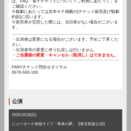
は、FAQ「電子チケットについて＞ご利用にあたって」を
ご確認ください。
※観劇にあたっては吉本ＨＰ掲載の[チケット販売及び観劇
約款]に従います。
※前売券が完売した際には、当日券がない場合がございま
す。
・出演者は変更になる場合がございます。予めご了承くだ
さい。
・出演者等の変更に伴う払戻しは行いません。
・ご当選後の変更・キャンセル（取消し）はできません。
FANYチケット問合せダイヤル
0570-550-100
公演
2025/10/19(日)
ニューヨーク単独ライブ「将来の夢」【東京凱旋公演】