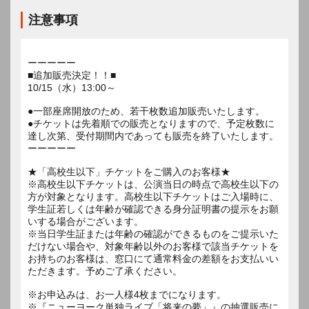
注意事項
ーーーーー
■追加販売決定！！■
10/15（水）13:00～
●一部座席開放のため、若干枚数追加販売いたします。
●チケットは先着順での販売となりますので、予定枚数に
達し次第、受付期間内であっても販売を終了いたします。
ーーーーー
★「高校生以下」チケットをご購入のお客様★
※高校生以下チケットは、公演当日の時点で高校生以下の
方が対象となります。高校生以下チケットはご入場時に、
学生証若しくは年齢が確認できる身分証明書の提示をお願
いする場合がございます。
※当日学生証または年齢の確認ができるものをご提示いた
だけない場合や、対象年齢以外のお客様で該当チケットを
お持ちのお客様は、窓口にて通常料金の差額をお支払いい
ただきます。予めご了承ください。
※お申込みは、お一人様4枚までになります。
※『ニューヨーク単独ライブ「将来の夢」』の抽選販売に