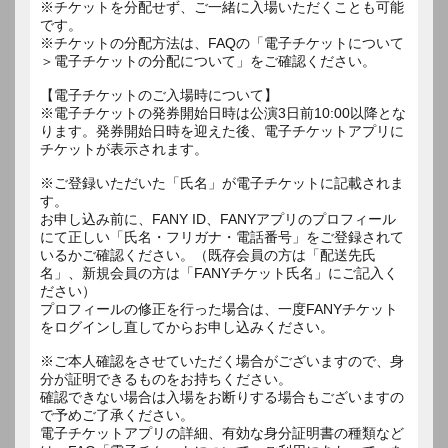
※チケットを分配せず、ご一緒に入場いただくことも可能
です。
※チケットの分配方法は、FAQの「電子チケットについて
＞電子チケットの分配について」をご確認ください。
【電子チケットのご入場時について】
※電子チケットの発券開始日時は公演3日前10:00以降とな
ります。発券開始日時を迎えた後、電子チケットアプリに
チケットが表示されます。
※ご登録いただいた「氏名」が電子チケットに記載されま
す。
お申し込み前に、FANY ID、FANYアプリのプロフィール
にて正しい「氏名・フリガナ・電話番号」をご登録されて
いるかご確認ください。（既存会員の方は「配送先氏
名」、新規会員の方は「FANYチケット氏名」にご記入く
ださい）
プロフィールの修正を行った場合は、一度FANYチケット
をログインし直してからお申し込みください。
※ご本人確認をさせていただく場合がございますので、身
分が証明できるものをお持ちください。
確認できない場合は入場をお断りする場合もございますの
で予めご了承ください。
電子チケットアプリの詳細、有効な身分証明書の種類など