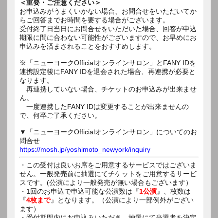
＜重要・ご注意ください＞
お申込みがうまくいかない場合、お問合せをいただいてか
らご回答までお時間を要する場合がございます。
受付終了日当日にお問合せをいただいた場合、回答が申込
期限に間に合わない可能性がございますので、お早めにお
申込みを済まされることをおすすめします。
※「ニューヨークOfficialオンラインサロン」とFANY IDを
連携設定後にFANY IDを退会された場合、再連携が必要と
なります。
再連携していない場合、チケットのお申込みが出来ませ
ん。
一度連携したFANY IDは変更することが出来ませんの
で、何卒ご了承ください。
▼「ニューヨークOfficialオンラインサロン」についてのお
問合せ
https://mosh.jp/yoshimoto_newyork/inquiry
・この受付は良いお席をご用意するサービスではございま
せん。一般発売前に抽選にてチケットをご用意するサービ
スです。(公演により一般発売が無い場合もございます）
・1回のお申込で申込可能な公演数は『
1公演
』、枚数は
『
4枚まで
』となります。（公演により一部例外がござい
ます）
・受付期間内にお申込みいただき、抽選にて当選者を決定