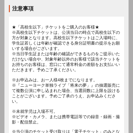
注意事項
★「高校生以下」チケットをご購入のお客様★
※高校生以下チケットは、公演当日の時点で高校生以下の
方が対象となります。高校生以下チケットはご入場時に、
学生証若しくは年齢が確認できる身分証明書の提示をお願
いする場合がございます。
※当日学生証または年齢の確認ができるものをご提示いた
だけない場合や、対象年齢以外のお客様で該当チケットを
お持ちのお客様は、窓口にて通常料金の差額をお支払いい
ただきます。予めご了承ください。
※お申込みは、お一人様4枚までになります。
※『ニューヨーク単独ライブ「将来の夢」』の抽選販売に
て複数公演に申し込まれた場合、当選回数に上限を設ける
ことがございます。予めご了承のうえ、お申込みくださ
い。
※未就学児は入場不可。
※ビデオ・カメラ、または携帯電話等での録音・録画・撮
影・配信禁止。
※当公演のチケット受け取りは「電子チケット」のみとな