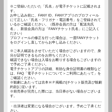
※ご登録いただいた「氏名」が電子チケットに記載されま
す。
お申し込み前に、FANY ID、FANYアプリのプロフィール
にて正しい「氏名・フリガナ・電話番号」をご登録されて
いるかご確認ください。（既存会員の方は「配送先氏
名」、新規会員の方は「FANYチケット氏名」にご記入く
ださい）
プロフィールの修正を行った場合は、一度FANYチケット
をログインし直してからお申し込みください。
※ご本人確認をさせていただく場合がございますので、身
分が証明できるものをお持ちください。
確認できない場合は入場をお断りする場合もございますの
で予めご了承ください。
電子チケットアプリの詳細、有効な身分証明書の種類など
は、FAQ「電子チケットについて＞ご利用にあたって」を
ご確認ください。
※観劇にあたっては吉本ＨＰ掲載の[チケット販売及び観劇
約款]に従います。
※前売券が完売した際には、当日券がない場合がございま
す。
・出演者は変更になる場合がございます。予めご了承くだ
さい。