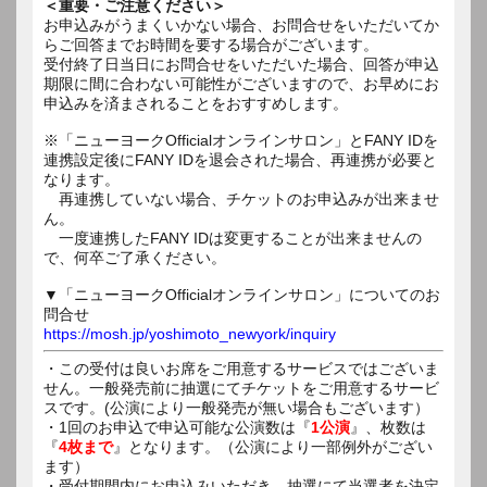
＜重要・ご注意ください＞
お申込みがうまくいかない場合、お問合せをいただいてか
らご回答までお時間を要する場合がございます。
受付終了日当日にお問合せをいただいた場合、回答が申込
期限に間に合わない可能性がございますので、お早めにお
申込みを済まされることをおすすめします。
※「ニューヨークOfficialオンラインサロン」とFANY IDを
連携設定後にFANY IDを退会された場合、再連携が必要と
なります。
再連携していない場合、チケットのお申込みが出来ませ
ん。
一度連携したFANY IDは変更することが出来ませんの
で、何卒ご了承ください。
▼「ニューヨークOfficialオンラインサロン」についてのお
問合せ
https://mosh.jp/yoshimoto_newyork/inquiry
・この受付は良いお席をご用意するサービスではございま
せん。一般発売前に抽選にてチケットをご用意するサービ
スです。(公演により一般発売が無い場合もございます）
・1回のお申込で申込可能な公演数は『
1公演
』、枚数は
『
4枚まで
』となります。（公演により一部例外がござい
ます）
・受付期間内にお申込みいただき、抽選にて当選者を決定