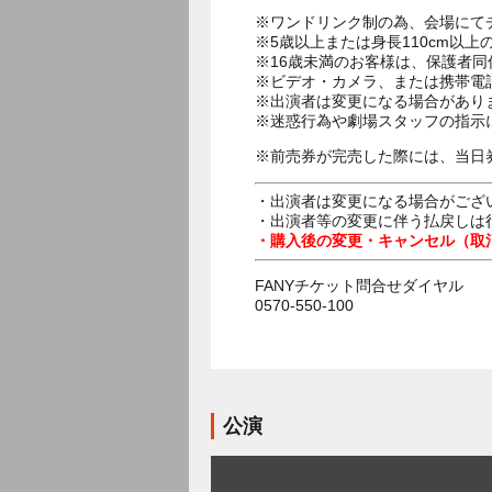
※ワンドリンク制の為、会場にて
※5歳以上または身長110cm以
※16歳未満のお客様は、保護者同
※ビデオ・カメラ、または携帯電
※出演者は変更になる場合があり
※迷惑行為や劇場スタッフの指示
※前売券が完売した際には、当日
・出演者は変更になる場合がござ
・出演者等の変更に伴う払戻しは
・購入後の変更・キャンセル（取
FANYチケット問合せダイヤル
0570-550-100
公演