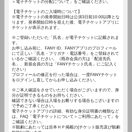
＞電子チケットの分配について」をご確認ください。
【電子チケットのご入場時について】
※電子チケットの発券開始日時は公演3日前10:00以降とな
ります。発券開始日時を迎えた後、電子チケットアプリに
チケットが表示されます。
※ご登録いただいた「氏名」が電子チケットに記載されま
す。
お申し込み前に、FANY ID、FANYアプリのプロフィール
にて正しい「氏名・フリガナ・電話番号」をご登録されて
いるかご確認ください。（既存会員の方は「配送先氏
名」、新規会員の方は「FANYチケット氏名」にご記入く
ださい）
プロフィールの修正を行った場合は、一度FANYチケット
をログインし直してからお申し込みください。
※ご本人確認をさせていただく場合がございますので、身
分が証明できるものをお持ちください。
確認できない場合は入場をお断りする場合もございますの
で予めご了承ください。
電子チケットアプリの詳細、有効な身分証明書の種類など
は、FAQ「電子チケットについて＞ご利用にあたって」を
ご確認ください。
※観劇にあたっては吉本ＨＰ掲載の[チケット販売及び観劇