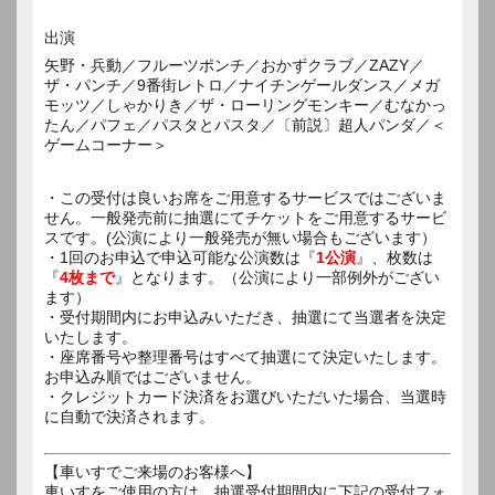
出演
矢野・兵動／フルーツポンチ／おかずクラブ／ZAZY／
ザ・パンチ／9番街レトロ／ナイチンゲールダンス／メガ
モッツ／しゃかりき／ザ・ローリングモンキー／むなかっ
たん／パフェ／パスタとパスタ／〔前説〕超人パンダ／＜
ゲームコーナー＞
・この受付は良いお席をご用意するサービスではございま
せん。一般発売前に抽選にてチケットをご用意するサービ
スです。(公演により一般発売が無い場合もございます）
・1回のお申込で申込可能な公演数は『
1公演
』、枚数は
『
4枚まで
』となります。（公演により一部例外がござい
ます）
・受付期間内にお申込みいただき、抽選にて当選者を決定
いたします。
・座席番号や整理番号はすべて抽選にて決定いたします。
お申込み順ではございません。
・クレジットカード決済をお選びいただいた場合、当選時
に自動で決済されます。
【車いすでご来場のお客様へ】
車いすをご使用の方は、抽選受付期間内に下記の受付フォ