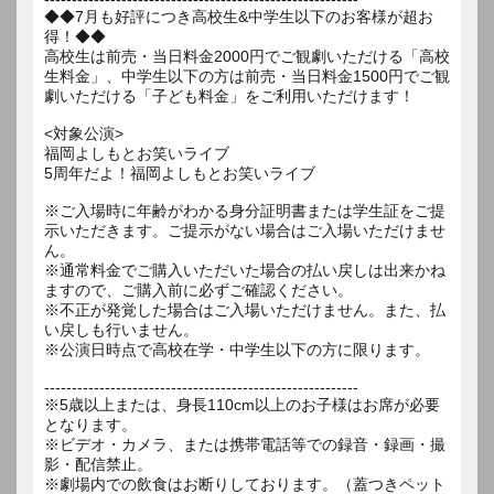
◆◆7月も好評につき高校生&中学生以下のお客様が超お
得！◆◆
高校生は前売・当日料金2000円でご観劇いただける「高校
生料金」、中学生以下の方は前売・当日料金1500円でご観
劇いただける「子ども料金」をご利用いただけます！
<対象公演>
福岡よしもとお笑いライブ
5周年だよ！福岡よしもとお笑いライブ
※ご入場時に年齢がわかる身分証明書または学生証をご提
示いただきます。ご提示がない場合はご入場いただけませ
ん。
※通常料金でご購入いただいた場合の払い戻しは出来かね
ますので、ご購入前に必ずご確認ください。
※不正が発覚した場合はご入場いただけません。また、払
い戻しも行いません。
※公演日時点で高校在学・中学生以下の方に限ります。
---------------------------------------------------------
※5歳以上または、身長110cm以上のお子様はお席が必要
となります。
※ビデオ・カメラ、または携帯電話等での録音・録画・撮
影・配信禁止。
※劇場内での飲食はお断りしております。（蓋つきペット