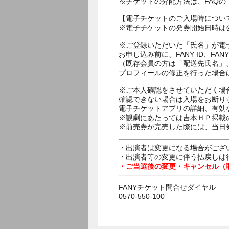
※チケットの分配方法は、FAQ
【電子チケットのご入場時につい
※電子チケットの発券開始日時は公
※ご登録いただいた「氏名」が電
お申し込み前に、FANY ID、
（既存会員の方は「配送先氏名」
プロフィールの修正を行った場合
※ご本人確認をさせていただく場
確認できない場合は入場をお断り
電子チケットアプリの詳細、有効
※観劇にあたっては吉本ＨＰ掲載の
※前売券が完売した際には、当日
・出演者は変更になる場合がござ
・出演者等の変更に伴う払戻しは
・ご当選後の変更・キャンセル（
FANYチケット問合せダイヤル
0570-550-100