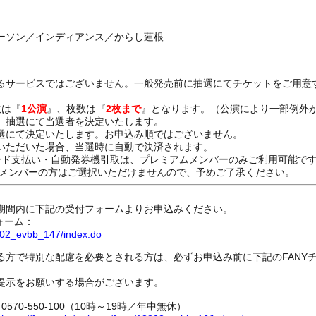
ーソン／インディアンス／からし蓮根
るサービスではございません。一般発売前に抽選にてチケットをご用意
数は『
1公演
』、枚数は『
2枚まで
』となります。（公演により一部例外
、抽選にて当選者を決定いたします。
選にて決定いたします。お申込み順ではございません。
いただいた場合、当選時に自動で決済されます。
ード支払い・自動発券機引取は、プレミアムメンバーのみご利用可能で
Dメンバーの方はご選択いただけませんので、予めご了承ください。
期間内に下記の受付フォームよりお申込みください。
ォーム：
8802_evbb_147/index.do
る方で特別な配慮を必要とされる方は、必ずお申込み前に下記のFANY
提示をお願いする場合がございます。
70-550-100（10時～19時／年中無休）