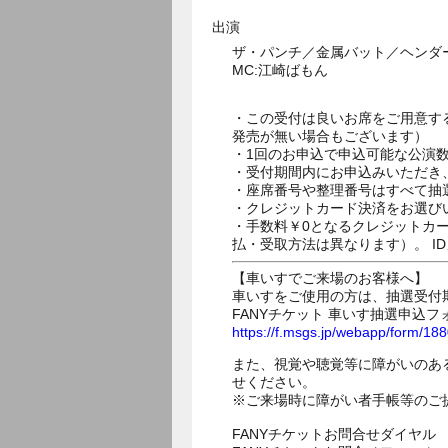
出演
ザ・パンチ／金属バット／ヘンダ
MC:江崎ばもん
・この受付は良いお席をご用意す
発売が無い場合もございます）
・1回のお申込で申込可能な公演
・受付期間内にお申込みいただき
・座席番号や整理番号はすべて抽
・クレジットカード決済をお選び
・手数料￥0となるクレジットカ
払・受取方法は異なります）。 I
【車いすでご来場のお客様へ】
車いすをご使用の方は、抽選受付
FANYチケット 車いす抽選申込フ
https://f.msgs.jp/webapp/form/1
また、視覚や聴覚等に障がいのあ
せください。
※ご来場時に障がい者手帳等のご
FANYチケットお問合せダイヤル 05