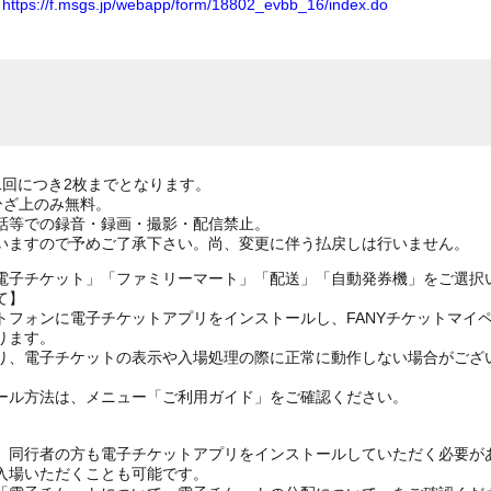
ム
https://f.msgs.jp/webapp/form/18802_evbb_16/index.do
1回につき2枚までとなります。
ひざ上のみ無料。
話等での録音・録画・撮影・配信禁止。
いますので予めご了承下さい。尚、変更に伴う払戻しは行いません。
電子チケット」「ファミリーマート」「配送」「自動発券機」をご選択
て】
トフォンに電子チケットアプリをインストールし、FANYチケットマイ
ります。
り、電子チケットの表示や入場処理の際に正常に動作しない場合がござ
ール方法は、メニュー「ご利用ガイド」をご確認ください。
、同行者の方も電子チケットアプリをインストールしていただく必要が
入場いただくことも可能です。