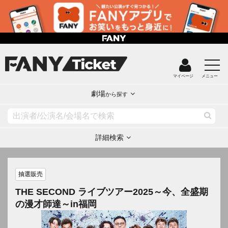
マイページ
メニュー
劇場
から探す
詳細検索
抽選販売
THE SECOND ライブツアー2025～今、全盛期
の漫才師達～in福岡