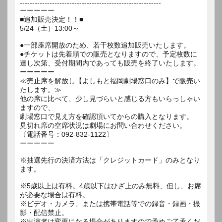
---------------------------------------------------------
ーーーーー
■追加販売決定！！■
5/24（土）13:00～
●一部座席開放のため、若干枚数追加販売いたします。
●チケットは先着順での販売となりますので、予定枚数に
達し次第、受付期間内であっても販売を終了いたします。
ーーーーー
≪売止席を解放し【よしもと福岡劇場窓口のみ】で販売い
たします。≫
他の席に比べて、少し見づらいと感じる方もいらっしゃい
ますので、
劇場窓口で見え方を確認頂いてからの購入となります。
見切れ席の空席状況は劇場にお問い合わせください。
〔電話番号：092-832-1122〕
ーーーーー
※抽選先行の決済方法は「クレジットカード」のみとなり
ます。
※5歳以上は有料。4歳以下はひざ上のみ無料、但し、お席
が必要な場合は有料。
※ビデオ・カメラ、または携帯電話等での録音・録画・撮
影・配信禁止。
※出演者は変更になる場合がありますので予めご了承くだ