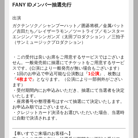
FANY IDメンバー抽選先行
出演
ガクテンソク／シャンプーハット／囲碁将棋／金属バット
／吉田たち／レイザーラモン／ツートライブ／モンスター
エンジン／マシンガンズ（太田プロダクション）／三拍子
（サンミュージックプロダクション）
・この受付は良いお席をご用意するサービスではございま
せん。一般発売前に抽選にてチケットをご用意するサービ
スです。(公演により一般発売が無い場合もございます）
・1回のお申込で申込可能な公演数は『
1公演
』、枚数は
『
4枚まで
』となります。（公演により一部例外がござい
ます）
・受付期間内にお申込みいただき、抽選にて当選者を決定
いたします。
・座席番号や整理番号はすべて抽選にて決定いたします。
お申込み順ではございません。
・クレジットカード決済をお選びいただいた場合、当選時
に自動で決済されます。
【車いすでご来場のお客様へ】