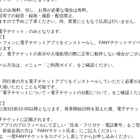
ざ上のみ無料、但し、お席が必要な場合は有料。
話等での録音・録画・撮影・配信禁止。
ますので予めご了承ください。尚、変更にともなう払戻は行いません。
電子チケット」のみとなります。
て】
トフォンに電子チケットアプリをインストールし、FANYチケットマイ
ります。
り、電子チケットの表示や入場処理の際に正常に動作しない場合がござ
ール方法は、メニュー「ご利用ガイド」をご確認ください。
、同行者の方も電子チケットアプリをインストールしていただく必要が
入場いただくことも可能です。
の「電子チケットについて＞電子チケットの分配について」をご確認くだ
て】
演3日前10:00以降となります。発券開始日時を迎えた後、電子チケ
子チケットに記載されます。
FANYアプリのプロフィールにて正しい「氏名・フリガナ・電話番号」を
、新規会員の方は「FANYチケット氏名」にご記入ください）
は、一度FANYチケットをログインし直してからお申し込みください