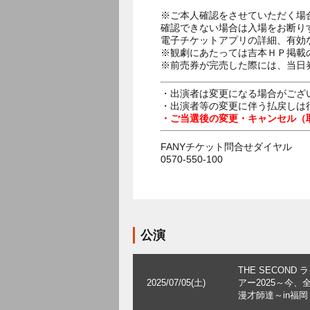
※ご本人確認をさせていただく場
確認できない場合は入場をお断り
電子チケットアプリの詳細、有効
※観劇にあたっては吉本ＨＰ掲載の
※前売券が完売した際には、当日
・出演者は変更になる場合がござ
・出演者等の変更に伴う払戻しは
・ご当選後の変更・キャンセル（
FANYチケット問合せダイヤル
0570-550-100
公演
THE SECOND 
2025/07/05(土)
アー2025～今、
漫才師達～in福岡