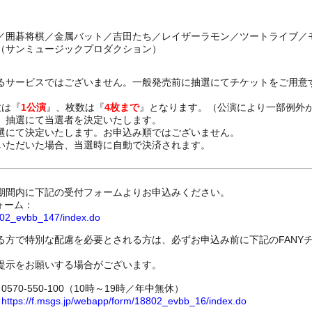
／囲碁将棋／金属バット／吉田たち／レイザーラモン／ツートライブ／
（サンミュージックプロダクション）
るサービスではございません。一般発売前に抽選にてチケットをご用意
数は『
1公演
』、枚数は『
4枚まで
』となります。（公演により一部例外
、抽選にて当選者を決定いたします。
選にて決定いたします。お申込み順ではございません。
いただいた場合、当選時に自動で決済されます。
期間内に下記の受付フォームよりお申込みください。
ォーム：
8802_evbb_147/index.do
る方で特別な配慮を必要とされる方は、必ずお申込み前に下記のFANY
提示をお願いする場合がございます。
70-550-100（10時～19時／年中無休）
ム
https://f.msgs.jp/webapp/form/18802_evbb_16/index.do