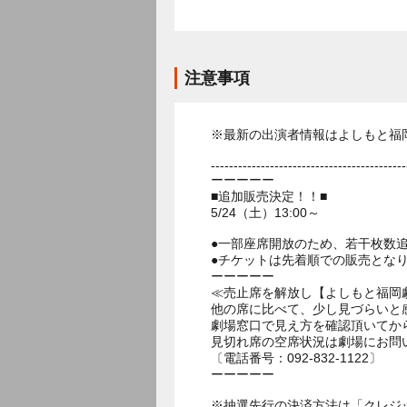
注意事項
※最新の出演者情報はよしもと福
-------------------------------------------
ーーーーー
■追加販売決定！！■
5/24（土）13:00～
●一部座席開放のため、若干枚数
●チケットは先着順での販売とな
ーーーーー
≪売止席を解放し【よしもと福岡
他の席に比べて、少し見づらいと
劇場窓口で見え方を確認頂いてか
見切れ席の空席状況は劇場にお問
〔電話番号：092-832-1122〕
ーーーーー
※抽選先行の決済方法は「クレジ