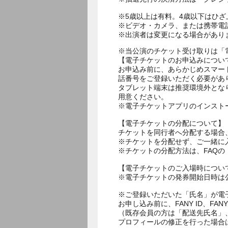
※5歳以上は有料。4歳以下はひ
※ビデオ・カメラ、または携帯電
※出演者は変更になる場合があり
※当公演のチケット受け取りは「
【電子チケットのお申込みについ
お申込み前に、あらかじめスマー
話番号をご登録いただく必要があ
タブレット端末は推奨環境外とな
用意ください。
※電子チケットアプリのインスト
【電子チケットの分配について】
チケットを同行者へ分配する場合
※チケットを分配せず、ご一緒に
※チケットの分配方法は、FAQ
【電子チケットのご入場時につい
※電子チケットの発券開始日時は公
※ご登録いただいた「氏名」が電
お申し込み前に、FANY ID、
（既存会員の方は「配送先氏名」
プロフィールの修正を行った場合