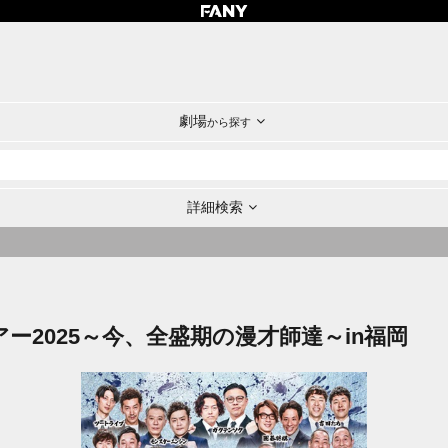
劇場
から探す
詳細検索
ツアー2025～今、全盛期の漫才師達～in福岡