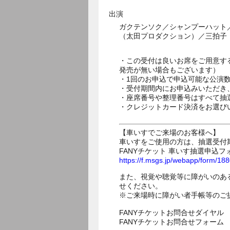
出演
ガクテンソク／シャンプーハット
（太田プロダクション）／三拍子
・この受付は良いお席をご用意す
発売が無い場合もございます）
・1回のお申込で申込可能な公演
・受付期間内にお申込みいただき
・座席番号や整理番号はすべて抽
・クレジットカード決済をお選び
【車いすでご来場のお客様へ】
車いすをご使用の方は、抽選受付
FANYチケット 車いす抽選申込フ
https://f.msgs.jp/webapp/form/1
また、視覚や聴覚等に障がいのあ
せください。
※ご来場時に障がい者手帳等のご
FANYチケットお問合せダイヤル 05
FANYチケットお問合せフォー