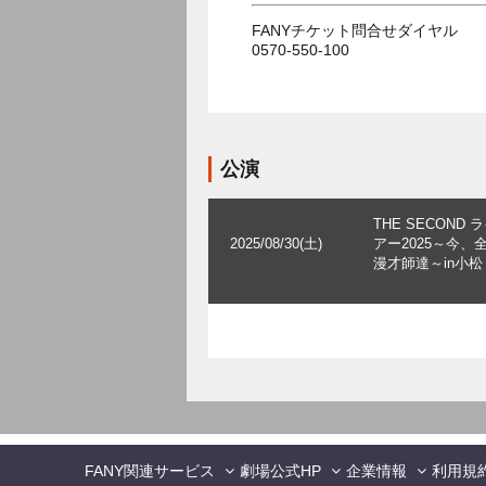
FANYチケット問合せダイヤル
0570-550-100
公演
THE SECOND 
2025/08/30(土)
アー2025～今、
漫才師達～in小松
FANY関連サービス
劇場公式HP
企業情報
利用規