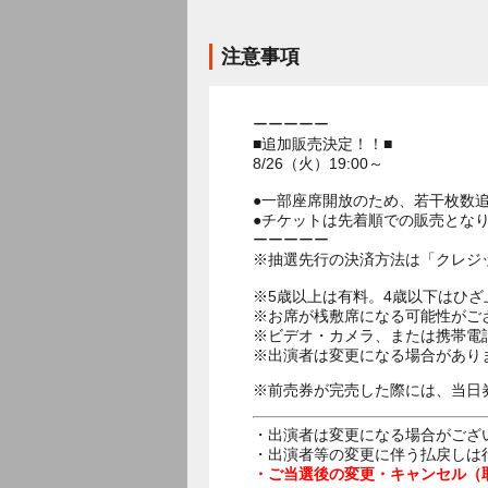
注意事項
ーーーーー
■追加販売決定！！■
8/26（火）19:00～
●一部座席開放のため、若干枚数
●チケットは先着順での販売とな
ーーーーー
※抽選先行の決済方法は「クレジ
※5歳以上は有料。4歳以下はひ
※お席が桟敷席になる可能性がご
※ビデオ・カメラ、または携帯電
※出演者は変更になる場合があり
※前売券が完売した際には、当日
・出演者は変更になる場合がござ
・出演者等の変更に伴う払戻しは
・ご当選後の変更・キャンセル（