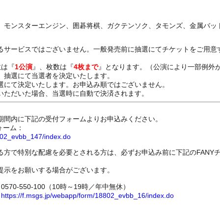
、モンスターエンジン、囲碁将棋、ガクテンソク、タモンズ、金属バッ
るサービスではございません。一般発売前に抽選にてチケットをご用意
数は『
1公演
』、枚数は『
4枚まで
』となります。（公演により一部例外
、抽選にて当選者を決定いたします。
選にて決定いたします。お申込み順ではございません。
いただいた場合、当選時に自動で決済されます。
期間内に下記の受付フォームよりお申込みください。
ォーム：
8802_evbb_147/index.do
る方で特別な配慮を必要とされる方は、必ずお申込み前に下記のFANY
提示をお願いする場合がございます。
70-550-100（10時～19時／年中無休）
ム
https://f.msgs.jp/webapp/form/18802_evbb_16/index.do