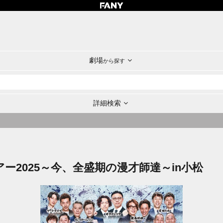
劇場
から探す
詳細検索
ツアー2025～今、全盛期の漫才師達～in小松