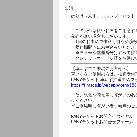
出演
はりけ～んず、シャンプーハット
・この受付は良いお席をご用意す
発売が無い場合もございます）
・1回のお申込で申込可能な公演
・受付期間内にお申込みいただき
・座席番号や整理番号はすべて抽
・クレジットカード決済をお選び
【車いすでご来場のお客様へ】
車いすをご使用の方は、抽選受付
FANYチケット 車いす抽選申込フ
https://f.msgs.jp/webapp/form/1
また、視覚や聴覚等に障がいのあ
せください。
※ご来場時に障がい者手帳等のご
FANYチケットお問合せダイヤル 05
FANYチケットお問合せフォー