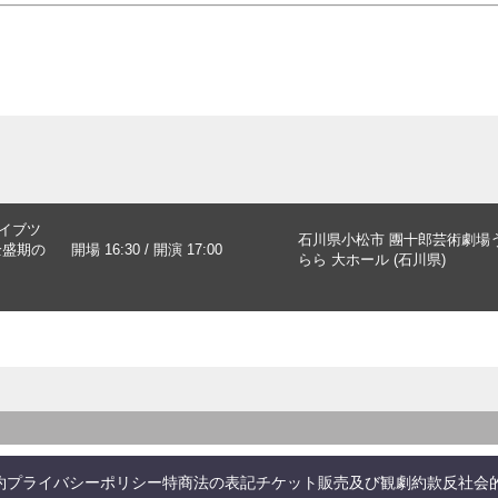
ライブツ
石川県小松市 團十郎芸術劇場
全盛期の
開場 16:30 / 開演 17:00
らら 大ホール (石川県)
約
プライバシーポリシー
特商法の表記
チケット販売及び観劇約款
反社会