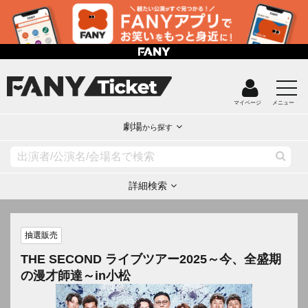
マイページ
メニュー
劇場
から探す
詳細検索
抽選販売
THE SECOND ライブツアー2025～今、全盛期
の漫才師達～in小松