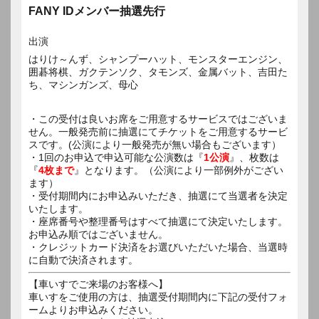
FANY IDメンバー抽選先行
出演
はりけ～んず、シャンプーハット、モンスターエンジン、
囲碁将棋、ガクテンソク、タモンズ、金属バット、吉田た
ち、マシンガンズ、母心
・この受付は良いお席をご用意するサービスではございま
せん。一般発売前に抽選にてチケットをご用意するサービ
スです。(公演により一般発売が無い場合もございます）
・1回のお申込で申込可能な公演数は『
1公演
』、枚数は
『
4枚まで
』となります。（公演により一部例外がござい
ます）
・受付期間内にお申込みいただき、抽選にて当選者を決定
いたします。
・座席番号や整理番号はすべて抽選にて決定いたします。
お申込み順ではございません。
・クレジットカード決済をお選びいただいた場合、当選時
に自動で決済されます。
【車いすでご来場のお客様へ】
車いすをご使用の方は、抽選受付期間内に下記の受付フォ
ームよりお申込みください。