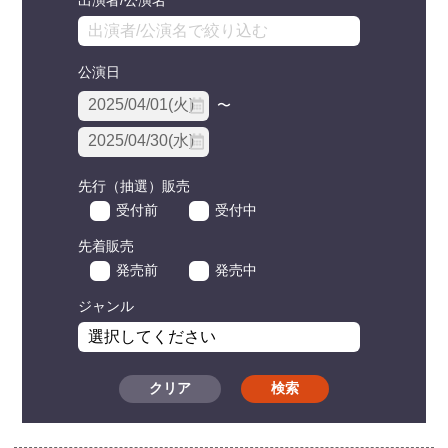
公演日
〜
先行（抽選）販売
受付前
受付中
先着販売
発売前
発売中
ジャンル
クリア
検索