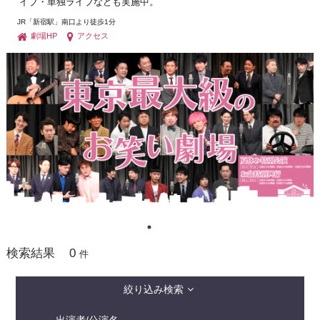
イブ・単独ライブなども実施中。
JR「新宿駅」南口より徒歩1分
劇場HP
アクセス
0
検索結果
件
絞り込み検索
出演者/公演名