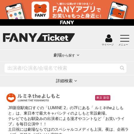
マイページ
メニュー
劇場
から探す
詳細検索
東京 新宿
JR新宿駅南口すぐの「LUMINE 2」の7Fにある「 ルミネtheよしも
と」は、東日本で最大キャパシティのよしもと常設劇場。
テレビでもお馴染みの出演者による漫才やコントなど「お笑いライ
ブ」を毎日公演中！！
土日祝には劇場ならではのスペシャルコメディも上演。夜は、企画ラ