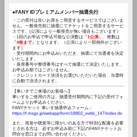
●FANY IDプレミアムメンバー抽選先行
・この受付は良いお席をご用意するサービスではございま
せん。一般発売前に抽選にてチケットをご用意するサービ
スです。(公演により一般発売が無い場合もございます）
・1回のお申込で申込可能な公演数は『
1公演
』、枚数は
『
4枚まで
』となります。（公演により一部例外がござい
ます）
・受付期間内にお申込みいただき、抽選にて当選者を決定
いたします。
・座席番号や整理番号はすべて抽選にて決定いたします。
お申込み順ではございません。
・クレジットカード決済をお選びいただいた場合、当選時
に自動で決済されます。
【車いすでご来場のお客様へ】
車いすをご使用の方は、抽選受付期間内に下記の受付フォ
ームよりお申込みください。
FANYチケット 車いす抽選申込フォーム：
https://f.msgs.jp/webapp/form/18802_evbb_147/index.do
また、視覚や聴覚等に障がいのある方で特別な配慮を必要
とされる方は、必ずお申込み前に下記のFANYチケットお
問合せ窓口までお問い合わせください。