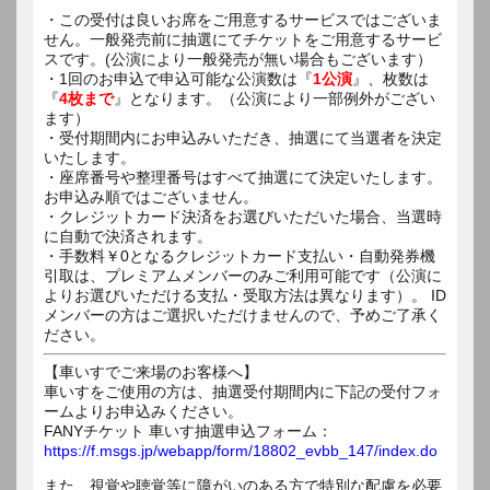
・この受付は良いお席をご用意するサービスではございま
せん。一般発売前に抽選にてチケットをご用意するサービ
スです。(公演により一般発売が無い場合もございます）
・1回のお申込で申込可能な公演数は『
1公演
』、枚数は
『
4枚まで
』となります。（公演により一部例外がござい
ます）
・受付期間内にお申込みいただき、抽選にて当選者を決定
いたします。
・座席番号や整理番号はすべて抽選にて決定いたします。
お申込み順ではございません。
・クレジットカード決済をお選びいただいた場合、当選時
に自動で決済されます。
・手数料￥0となるクレジットカード支払い・自動発券機
引取は、プレミアムメンバーのみご利用可能です（公演に
よりお選びいただける支払・受取方法は異なります）。 ID
メンバーの方はご選択いただけませんので、予めご了承く
ださい。
【車いすでご来場のお客様へ】
車いすをご使用の方は、抽選受付期間内に下記の受付フォ
ームよりお申込みください。
FANYチケット 車いす抽選申込フォーム：
https://f.msgs.jp/webapp/form/18802_evbb_147/index.do
また、視覚や聴覚等に障がいのある方で特別な配慮を必要