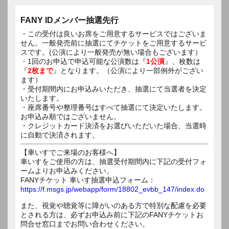
FANY IDメンバー抽選先行
・この受付は良いお席をご用意するサービスではございま
せん。一般発売前に抽選にてチケットをご用意するサービ
スです。(公演により一般発売が無い場合もございます）
・1回のお申込で申込可能な公演数は『
1公演
』、枚数は
『
2枚まで
』となります。（公演により一部例外がござい
ます）
・受付期間内にお申込みいただき、抽選にて当選者を決定
いたします。
・座席番号や整理番号はすべて抽選にて決定いたします。
お申込み順ではございません。
・クレジットカード決済をお選びいただいた場合、当選時
に自動で決済されます。
【車いすでご来場のお客様へ】
車いすをご使用の方は、抽選受付期間内に下記の受付フォ
ームよりお申込みください。
FANYチケット 車いす抽選申込フォーム：
https://f.msgs.jp/webapp/form/18802_evbb_147/index.do
また、視覚や聴覚等に障がいのある方で特別な配慮を必要
とされる方は、必ずお申込み前に下記のFANYチケットお
問合せ窓口までお問い合わせください。