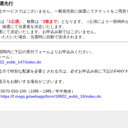
抽選先行
るサービスではございません。一般発売前に抽選にてチケットをご用意
数は『
1公演
』、枚数は『
2枚まで
』となります。（公演により一部例外
、抽選にて当選者を決定いたします。
選にて決定いたします。お申込み順ではございません。
いただいた場合、当選時に自動で決済されます。
期間内に下記の受付フォームよりお申込みください。
ォーム：
8802_evbb_147/index.do
る方で特別な配慮を必要とされる方は、必ずお申込み前に下記のFANY
提示をお願いする場合がございます。
70-550-100（10時～19時／年中無休）
ム
https://f.msgs.jp/webapp/form/18802_evbb_16/index.do