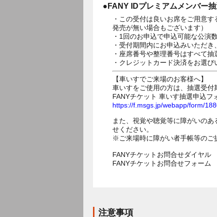
●FANY IDプレミアムメンバー
・この受付は良いお席をご用意す
発売が無い場合もございます）
・1回のお申込で申込可能な公演
・受付期間内にお申込みいただき
・座席番号や整理番号はすべて抽
・クレジットカード決済をお選び
【車いすでご来場のお客様へ】
車いすをご使用の方は、抽選受付
FANYチケット 車いす抽選申込フ
https://f.msgs.jp/webapp/form/1
また、視覚や聴覚等に障がいのあ
せください。
※ご来場時に障がい者手帳等のご
FANYチケットお問合せダイヤル 05
FANYチケットお問合せフォー
注意事項