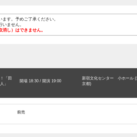
います。予めご了承ください。
行いません。
取消し）はできません。
！「田
新宿文化センター 小ホール (
開場 18:30 / 開演 19:00
人」
京都)
前売