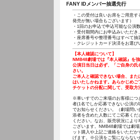
FANY IDメンバー抽選先行
・この受付は良いお席をご用意す
発売が無い場合もございます）
・1回のお申込で申込可能な公演
・受付期間内にお申込みいただき
・座席番号や整理番号はすべて抽
・クレジットカード決済をお選び
【本人確認について】
NMB48劇場では『本人確認』を
公演日当日は必ず、「ご自身の氏
さい。
ご本人と確認できない場合、また
はいたしかねます。あらかじめご
チケットの分配に関して、受取方
※車いすでのご来場のお客様につ
者(1名でしか応募できない公演の場合)
でお知らせください。（劇場問い
添者を含めた人数にてご応募くだ
ください。なお、販売状況により
ございます。NMB48劇場では
ット購入や上記ご連絡をいただか
げます。※公演をご覧にならない