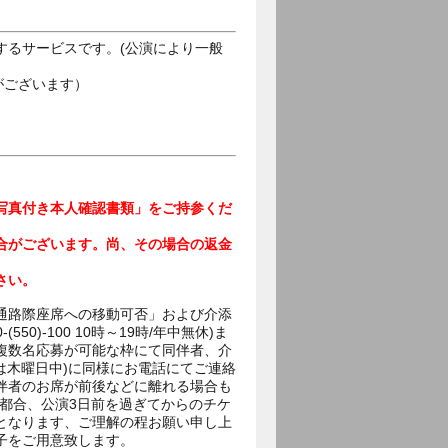
するサービスです。(公演により一般
がございます）
写真付き本人確認書類」をご持参くだ
合がございます。尚、その場合の返金
さい。
通路際座席への移動可否」および介添
0)-100 10時～19時/年中無休)ま
複数名応募が可能な枠にて同伴者、介
は木曜日中)に同様にお電話にてご連絡
伴者のお席が前後などに離れる場合も
の都合、公演3日前を過ぎてからのチケ
となります、ご理解の程お願い申し上
子をご用意致します。