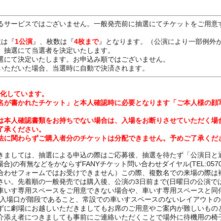
るサービスではございません。一般発売前に抽選にてチケットをご用意
数は『
1公演
』、枚数は『
4枚まで
』となります。（公演により一部例外
、抽選にて当選者を決定いたします。
選にて決定いたします。お申込み順ではございません。
いただいた場合、当選時に自動で決済されます。
強化しています。
名が書かれたチケット」と本人確認時に必要となります「ご本人様の顔
は本人確認書類をお持ちでない場合は、入場をお断りさせていただく場
了承ください。
法に関わらずご購入者分のチケットは分配できません。予めご了承くだ
きましては、抽選による申込の際はご応募後、抽選を待たず「公演日と
の有無などをかならずFANYチケット問い合わせダイヤル(TEL:0570-(55
合わせフォームではお受けできません）この際、複数名での来場の際は
さい。先着順の一般発売では購入後、公演の3日前まで(日曜日の公演で
車いす専用スペースをご用意できない場合や、車いす専用スペースと同
劇場入場口が階段であること、常設での車いすスペースのないレイアウト
ずに劇場にお越しいただきましてもお席のご用意やご案内が難しいもの
介添え者につきましても事前にご連絡いただくことで場外に待機用の椅