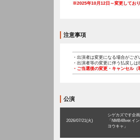
※2025年10月12日～変更してお
注意事項
・出演者は変更になる場合がござ
・出演者等の変更に伴う払戻しは
・ご当選後の変更・キャンセル（
公演
シゲカズです企画
2026/07/21(火)
「NMB48ver.イ
ヨウキャ」