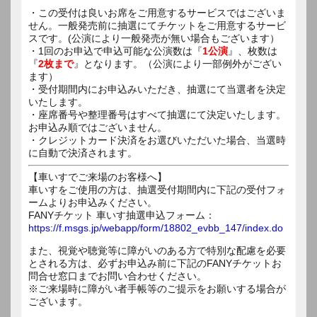
・この受付は良いお席をご用意するサービスではございま
せん。一般発売前に抽選にてチケットをご用意するサービ
スです。(公演により一般発売が無い場合もございます）
・1回のお申込で申込可能な公演数は『
1公演
』、枚数は
『
2枚まで
』となります。（公演により一部例外がござい
ます）
・受付期間内にお申込みいただき、抽選にて当選者を決定
いたします。
・座席番号や整理番号はすべて抽選にて決定いたします。
お申込み順ではございません。
・クレジットカード決済をお選びいただいた場合、当選時
に自動で決済されます。
【車いすでご来場のお客様へ】
車いすをご使用の方は、抽選受付期間内に下記の受付フォ
ームよりお申込みください。
FANYチケット 車いす抽選申込フォーム：
https://f.msgs.jp/webapp/form/18802_evbb_147/index.do
また、視覚や聴覚等に障がいのある方で特別な配慮を必要
とされる方は、必ずお申込み前に下記のFANYチケットお
問合せ窓口までお問い合わせください。
※ご来場時に障がい者手帳等のご提示をお願いする場合が
ございます。