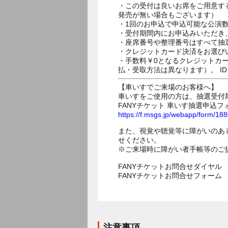
・この受付は良いお席をご用意す
発売が無い場合もございます）
・1回のお申込で申込可能な公演
・受付期間内にお申込みいただき
・座席番号や整理番号はすべて抽
・クレジットカード決済をお選び
・手数料￥0となるクレジットカ
払・受取方法は異なります）。 I
【車いすでご来場のお客様へ】
車いすをご使用の方は、抽選受付
FANYチケット 車いす抽選申込フ
https://f.msgs.jp/webapp/form/1
また、視覚や聴覚等に障がいのあ
せください。
※ご来場時に障がい者手帳等のご
FANYチケットお問合せダイヤル 05
FANYチケットお問合せフォー
注意事項