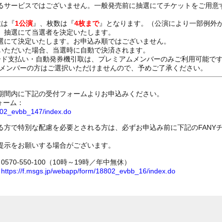
るサービスではございません。一般発売前に抽選にてチケットをご用意
数は『
1公演
』、枚数は『
4枚まで
』となります。（公演により一部例外
、抽選にて当選者を決定いたします。
選にて決定いたします。お申込み順ではございません。
いただいた場合、当選時に自動で決済されます。
ード支払い・自動発券機引取は、プレミアムメンバーのみご利用可能で
Dメンバーの方はご選択いただけませんので、予めご了承ください。
期間内に下記の受付フォームよりお申込みください。
ォーム：
8802_evbb_147/index.do
る方で特別な配慮を必要とされる方は、必ずお申込み前に下記のFANY
提示をお願いする場合がございます。
70-550-100（10時～19時／年中無休）
ム
https://f.msgs.jp/webapp/form/18802_evbb_16/index.do