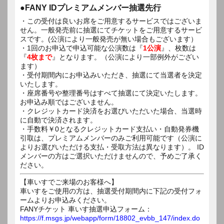
●FANY IDプレミアムメンバー抽選先行
・この受付は良いお席をご用意するサービスではございま
せん。一般発売前に抽選にてチケットをご用意するサービ
スです。(公演により一般発売が無い場合もございます）
・1回のお申込で申込可能な公演数は『
1公演
』、枚数は
『
4枚まで
』となります。（公演により一部例外がござい
ます）
・受付期間内にお申込みいただき、抽選にて当選者を決定
いたします。
・座席番号や整理番号はすべて抽選にて決定いたします。
お申込み順ではございません。
・クレジットカード決済をお選びいただいた場合、当選時
に自動で決済されます。
・手数料￥0となるクレジットカード支払い・自動発券機
引取は、プレミアムメンバーのみご利用可能です（公演に
よりお選びいただける支払・受取方法は異なります）。 ID
メンバーの方はご選択いただけませんので、予めご了承く
ださい。
【車いすでご来場のお客様へ】
車いすをご使用の方は、抽選受付期間内に下記の受付フォ
ームよりお申込みください。
FANYチケット 車いす抽選申込フォーム：
https://f.msgs.jp/webapp/form/18802_evbb_147/index.do