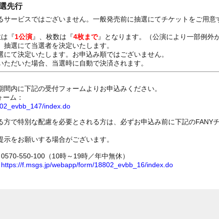
抽選先行
るサービスではございません。一般発売前に抽選にてチケットをご用意
数は『
1公演
』、枚数は『
4枚まで
』となります。（公演により一部例外
、抽選にて当選者を決定いたします。
選にて決定いたします。お申込み順ではございません。
いただいた場合、当選時に自動で決済されます。
期間内に下記の受付フォームよりお申込みください。
ォーム：
8802_evbb_147/index.do
る方で特別な配慮を必要とされる方は、必ずお申込み前に下記のFANY
提示をお願いする場合がございます。
70-550-100（10時～19時／年中無休）
ム
https://f.msgs.jp/webapp/form/18802_evbb_16/index.do