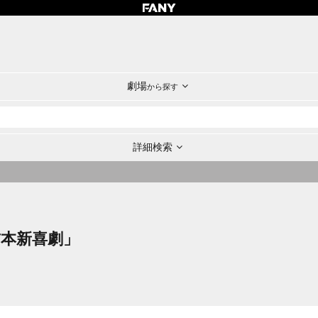
劇場
から探す
詳細検索
「吉本新喜劇」