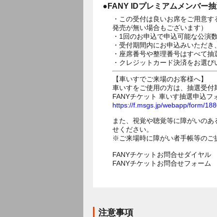
●FANY IDプレミアムメンバー
・この受付は良いお席をご用意す
発売が無い場合もございます）
・1回のお申込で申込可能な公演
・受付期間内にお申込みいただき
・座席番号や整理番号はすべて抽
・クレジットカード決済をお選び
【車いすでご来場のお客様へ】
車いすをご使用の方は、抽選受付
FANYチケット 車いす抽選申込フ
https://f.msgs.jp/webapp/form/1
また、視覚や聴覚等に障がいのあ
せください。
※ご来場時に障がい者手帳等のご
FANYチケットお問合せダイヤル 05
FANYチケットお問合せフォー
注意事項