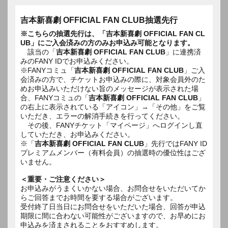
吉本新喜劇 OFFICIAL FAN CLUB抽選先行
※こちらの抽選先行は、「吉本新喜劇 OFFICIAL FAN CL
UB」にご入会済みの方のみお申込み可能となります。
該当の「
吉本新喜劇 OFFICIAL FAN CLUB
」に連携済
みのFANY IDでお申込みください。
※FANYコミュ「
吉本新喜劇 OFFICIAL FAN CLUB
」ご入
会済みの方で、チケットお申込みの際に、対象会員外のた
めお申込みいただけない旨のメッセージが表示された場
合、FANYコミュの「
吉本新喜劇 OFFICIAL FAN CLUB
」
の右上に表示されている「アイコン」→「その他」をご覧
いただき、エラーの解消手続きを行ってください。
その後、FANYチケット「マイページ」へログインし直
していただき、お申込みください。
※「
吉本新喜劇 OFFICIAL FAN CLUB
」先行ではFANY ID
プレミアムメンバー（有料会員）の抽選時の優位性はござ
いません。
＜重要・ご注意ください＞
お申込みがうまくいかない場合、お問合せをいただいてか
らご回答までお時間を要する場合がございます。
受付終了日当日にお問合せをいただいた場合、回答が申込
期限に間に合わない可能性がございますので、お早めにお
申込みを済まされることをおすすめします。