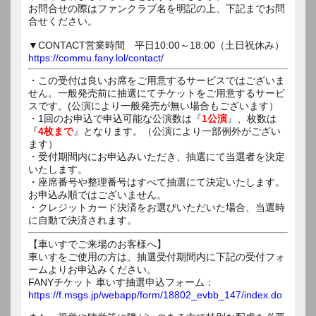
お問合せの際はファンクラブ名を明記の上、下記までお問
合せください。
▼CONTACT営業時間 平日10:00～18:00（土日祝休み）
https://commu.fany.lol/contact/
・この受付は良いお席をご用意するサービスではございま
せん。一般発売前に抽選にてチケットをご用意するサービ
スです。(公演により一般発売が無い場合もございます）
・1回のお申込で申込可能な公演数は『
1公演
』、枚数は
『
4枚まで
』となります。（公演により一部例外がござい
ます）
・受付期間内にお申込みいただき、抽選にて当選者を決定
いたします。
・座席番号や整理番号はすべて抽選にて決定いたします。
お申込み順ではございません。
・クレジットカード決済をお選びいただいた場合、当選時
に自動で決済されます。
【車いすでご来場のお客様へ】
車いすをご使用の方は、抽選受付期間内に下記の受付フォ
ームよりお申込みください。
FANYチケット 車いす抽選申込フォーム：
https://f.msgs.jp/webapp/form/18802_evbb_147/index.do