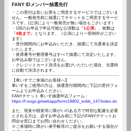
FANY IDメンバー抽選先行
・この受付は良いお席をご用意するサービスではございま
せん。一般発売前に抽選にてチケットをご用意するサービ
スです。(公演により一般発売が無い場合もございます）
・1回のお申込で申込可能な公演数は『
1公演
』、枚数は
『
4枚まで
』となります。（公演により一部例外がござい
ます）
・受付期間内にお申込みいただき、抽選にて当選者を決定
いたします。
・座席番号や整理番号はすべて抽選にて決定いたします。
お申込み順ではございません。
・クレジットカード決済をお選びいただいた場合、当選時
に自動で決済されます。
【車いすでご来場のお客様へ】
車いすをご使用の方は、抽選受付期間内に下記の受付フォ
ームよりお申込みください。
FANYチケット 車いす抽選申込フォーム：
https://f.msgs.jp/webapp/form/18802_evbb_147/index.do
また、視覚や聴覚等に障がいのある方で特別な配慮を必要
とされる方は、必ずお申込み前に下記のFANYチケットお
問合せ窓口までお問い合わせください。
※ご来場時に障がい者手帳等のご提示をお願いする場合が