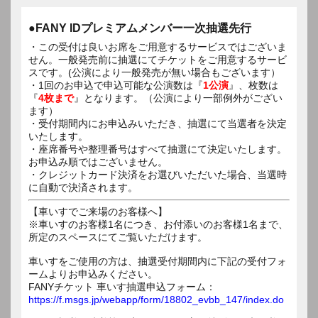
●FANY IDプレミアムメンバー一次抽選先行
・この受付は良いお席をご用意するサービスではございま
せん。一般発売前に抽選にてチケットをご用意するサービ
スです。(公演により一般発売が無い場合もございます）
・1回のお申込で申込可能な公演数は『
1公演
』、枚数は
『
4枚まで
』となります。（公演により一部例外がござい
ます）
・受付期間内にお申込みいただき、抽選にて当選者を決定
いたします。
・座席番号や整理番号はすべて抽選にて決定いたします。
お申込み順ではございません。
・クレジットカード決済をお選びいただいた場合、当選時
に自動で決済されます。
【車いすでご来場のお客様へ】
※車いすのお客様1名につき、お付添いのお客様1名まで、
所定のスペースにてご覧いただけます。
車いすをご使用の方は、抽選受付期間内に下記の受付フォ
ームよりお申込みください。
FANYチケット 車いす抽選申込フォーム：
https://f.msgs.jp/webapp/form/18802_evbb_147/index.do