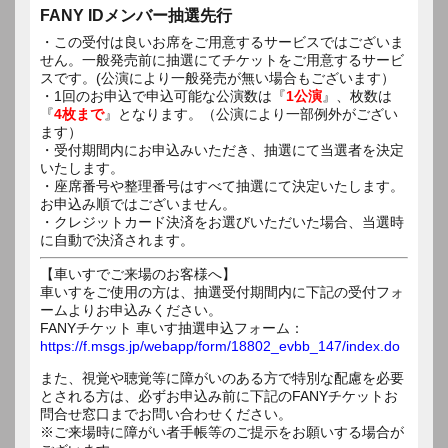
FANY IDメンバー抽選先行
・この受付は良いお席をご用意するサービスではございま
せん。一般発売前に抽選にてチケットをご用意するサービ
スです。(公演により一般発売が無い場合もございます）
・1回のお申込で申込可能な公演数は『
1公演
』、枚数は
『
4枚まで
』となります。（公演により一部例外がござい
ます）
・受付期間内にお申込みいただき、抽選にて当選者を決定
いたします。
・座席番号や整理番号はすべて抽選にて決定いたします。
お申込み順ではございません。
・クレジットカード決済をお選びいただいた場合、当選時
に自動で決済されます。
【車いすでご来場のお客様へ】
車いすをご使用の方は、抽選受付期間内に下記の受付フォ
ームよりお申込みください。
FANYチケット 車いす抽選申込フォーム：
https://f.msgs.jp/webapp/form/18802_evbb_147/index.do
また、視覚や聴覚等に障がいのある方で特別な配慮を必要
とされる方は、必ずお申込み前に下記のFANYチケットお
問合せ窓口までお問い合わせください。
※ご来場時に障がい者手帳等のご提示をお願いする場合が