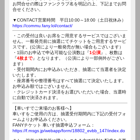
お問合せの際はファンクラブ名を明記の上、下記までお問
合せください。
▼CONTACT営業時間 平日10:00～18:00（土日祝休み）
https://commu.fany.lol/contact/
・この受付は良いお席をご用意するサービスではございま
せん。一般発売前に抽選にてチケットをご用意するサービ
スです。(公演により一般発売が無い場合もございます）
・1回のお申込で申込可能な公演数は『
1公演
』、枚数は
『
4枚まで
』となります。（公演により一部例外がござい
ます）
・受付期間内にお申込みいただき、抽選にて当選者を決定
いたします。
・座席番号や整理番号はすべて抽選にて決定いたします。
お申込み順ではございません。
・クレジットカード決済をお選びいただいた場合、当選時
に自動で決済されます。
【車いすでご来場のお客様へ】
車いすをご使用の方は、抽選受付期間内に下記の受付フォ
ームよりお申込みください。
FANYチケット 車いす抽選申込フォーム：
https://f.msgs.jp/webapp/form/18802_evbb_147/index.do