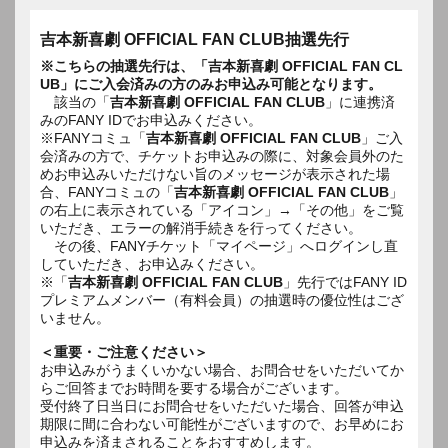
吉本新喜劇 OFFICIAL FAN CLUB抽選先行
※こちらの抽選先行は、「吉本新喜劇 OFFICIAL FAN CL
UB」にご入会済みの方のみお申込み可能となります。
該当の「
吉本新喜劇 OFFICIAL FAN CLUB
」に連携済
みのFANY IDでお申込みください。
※FANYコミュ「
吉本新喜劇 OFFICIAL FAN CLUB
」ご入
会済みの方で、チケットお申込みの際に、対象会員外のた
めお申込みいただけない旨のメッセージが表示された場
合、FANYコミュの「
吉本新喜劇 OFFICIAL FAN CLUB
」
の右上に表示されている「アイコン」→「その他」をご覧
いただき、エラーの解消手続きを行ってください。
その後、FANYチケット「マイページ」へログインし直
していただき、お申込みください。
※「
吉本新喜劇 OFFICIAL FAN CLUB
」先行ではFANY ID
プレミアムメンバー（有料会員）の抽選時の優位性はござ
いません。
＜重要・ご注意ください＞
お申込みがうまくいかない場合、お問合せをいただいてか
らご回答までお時間を要する場合がございます。
受付終了日当日にお問合せをいただいた場合、回答が申込
期限に間に合わない可能性がございますので、お早めにお
申込みを済まされることをおすすめします。