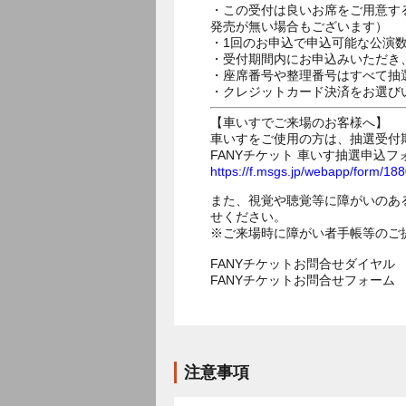
・この受付は良いお席をご用意す
発売が無い場合もございます）
・1回のお申込で申込可能な公演
・受付期間内にお申込みいただき
・座席番号や整理番号はすべて抽
・クレジットカード決済をお選び
【車いすでご来場のお客様へ】
車いすをご使用の方は、抽選受付
FANYチケット 車いす抽選申込フ
https://f.msgs.jp/webapp/form/1
また、視覚や聴覚等に障がいのあ
せください。
※ご来場時に障がい者手帳等のご
FANYチケットお問合せダイヤル 05
FANYチケットお問合せフォー
注意事項