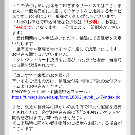
・この受付は良いお席をご用意するサービスではございま
せん。一般発売前に抽選にてチケットをご用意するサービ
スです。(公演により一般発売が無い場合もございます）
・1回のお申込で申込可能な公演数は『
1公演
』、枚数は
『
4枚まで
』となります。（公演により一部例外がござい
ます）
・受付期間内にお申込みいただき、抽選にて当選者を決定
いたします。
・座席番号や整理番号はすべて抽選にて決定いたします。
お申込み順ではございません。
・クレジットカード決済をお選びいただいた場合、当選時
に自動で決済されます。
【車いすでご来場のお客様へ】
車いすをご使用の方は、抽選受付期間内に下記の受付フォ
ームよりお申込みください。
FANYチケット 車いす抽選申込フォーム：
https://f.msgs.jp/webapp/form/18802_evbb_147/index.do
また、視覚や聴覚等に障がいのある方で特別な配慮を必要
とされる方は、必ずお申込み前に下記のFANYチケットお
問合せ窓口までお問い合わせください。
※ご来場時に障がい者手帳等のご提示をお願いする場合が
ございます。