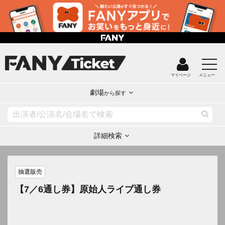
マイページ
メニュー
劇場
から探す
詳細検索
抽選販売
【7／6通し券】原始人ライブ通し券