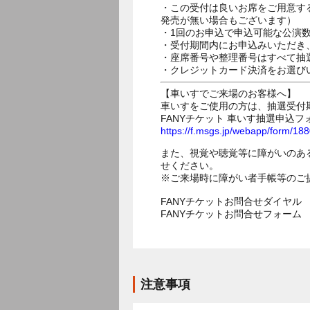
・この受付は良いお席をご用意す
発売が無い場合もございます）
・1回のお申込で申込可能な公演
・受付期間内にお申込みいただき
・座席番号や整理番号はすべて抽
・クレジットカード決済をお選び
【車いすでご来場のお客様へ】
車いすをご使用の方は、抽選受付
FANYチケット 車いす抽選申込フ
https://f.msgs.jp/webapp/form/1
また、視覚や聴覚等に障がいのあ
せください。
※ご来場時に障がい者手帳等のご
FANYチケットお問合せダイヤル 05
FANYチケットお問合せフォー
注意事項