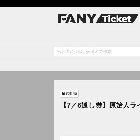
抽選販売
【7／6通し券】原始人ラ