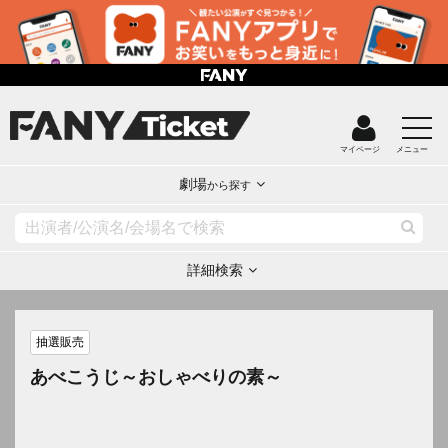
マイページ
メニュー
劇場
から探す
詳細検索
抽選販売
あべこうじ～おしゃべりの素～