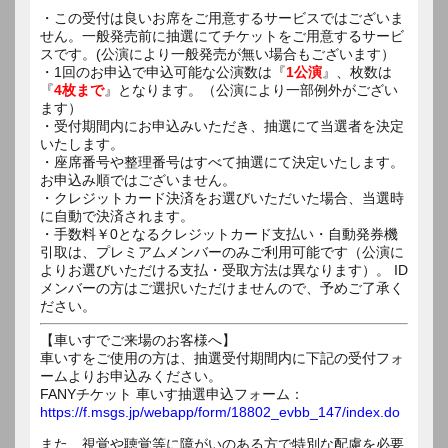
・この受付は良いお席をご用意するサービスではございま
せん。一般発売前に抽選にてチケットをご用意するサービ
スです。(公演により一般発売が無い場合もございます）
・1回のお申込で申込可能な公演数は『
1公演
』、枚数は
『
4枚まで
』となります。（公演により一部例外がござい
ます）
・受付期間内にお申込みいただき、抽選にて当選者を決定
いたします。
・座席番号や整理番号はすべて抽選にて決定いたします。
お申込み順ではございません。
・クレジットカード決済をお選びいただいた場合、当選時
に自動で決済されます。
・手数料￥0となるクレジットカード支払い・自動発券機
引取は、プレミアムメンバーのみご利用可能です（公演に
よりお選びいただける支払・受取方法は異なります）。 ID
メンバーの方はご選択いただけませんので、予めご了承く
ださい。
【車いすでご来場のお客様へ】
車いすをご使用の方は、抽選受付期間内に下記の受付フォ
ームよりお申込みください。
FANYチケット 車いす抽選申込フォーム：
https://f.msgs.jp/webapp/form/18802_evbb_147/index.do
また、視覚や聴覚等に障がいのある方で特別な配慮を必要