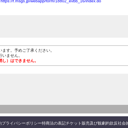
ム
https://f.msgs.jp/webapp/form/18802_evbb_16/index.do
います。予めご了承ください。
行いません。
消し）はできません。
約
プライバシーポリシー
特商法の表記
チケット販売及び観劇約款
反社会