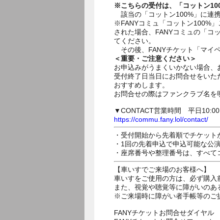
※こちらの受付は、「コットン1
該当の「コットン100%」に連携済
※FANYコミュ「コットン100
された場合、FANYコミュの「コ
てください。
その後、FANYチケット「マイ
＜重要・ご注意ください＞
お申込みがうまくいかない場合、
受付終了日当日にお問合せをいた
おすすめします。
お問合せの際はファンクラブ名を
▼CONTACT営業時間 平日10:0
https://commu.fany.lol/contact/
・受付開始から先着順でチケット
・1回の先着申込で申込可能な公
・座席番号や整理番号は、すべて
【車いすでご来場のお客様へ】
車いすをご使用の方は、必ず購入
また、視覚や聴覚等に障がいのあ
※ご来場時に障がい者手帳等のご
FANYチケットお問合せダイヤル 05