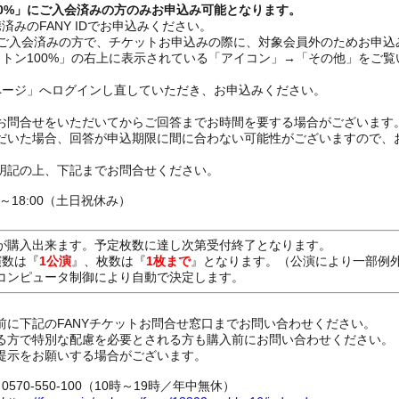
00%」にご入会済みの方のみお申込み可能となります。
みのFANY IDでお申込みください。
%」ご入会済みの方で、チケットお申込みの際に、対象会員外のためお申
ットン100%」の右上に表示されている「アイコン」→「その他」をご
ページ」へログインし直していただき、お申込みください。
お問合せをいただいてからご回答までお時間を要する場合がございます
だいた場合、回答が申込期限に間に合わない可能性がございますので、
明記の上、下記までお問合せください。
0～18:00（土日祝休み）
が購入出来ます。予定枚数に達し次第受付終了となります。
演数は『
1公演
』、枚数は『
1枚まで
』となります。（公演により一部例
コンピュータ制御により自動で決定します。
前に下記のFANYチケットお問合せ窓口までお問い合わせください。
る方で特別な配慮を必要とされる方も購入前にお問い合わせください。
提示をお願いする場合がございます。
70-550-100（10時～19時／年中無休）