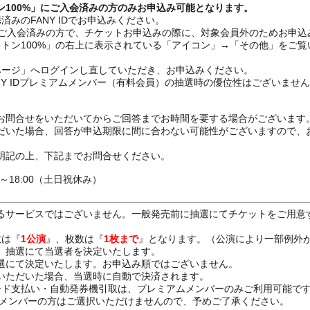
ン100%」にご入会済みの方のみお申込み可能となります。
みのFANY IDでお申込みください。
%」ご入会済みの方で、チケットお申込みの際に、対象会員外のためお申
ットン100%」の右上に表示されている「アイコン」→「その他」をご
ページ」へログインし直していただき、お申込みください。
ANY IDプレミアムメンバー（有料会員）の抽選時の優位性はございませ
お問合せをいただいてからご回答までお時間を要する場合がございます
だいた場合、回答が申込期限に間に合わない可能性がございますので、
明記の上、下記までお問合せください。
0～18:00（土日祝休み）
るサービスではございません。一般発売前に抽選にてチケットをご用意
数は『
1公演
』、枚数は『
1枚まで
』となります。（公演により一部例外
、抽選にて当選者を決定いたします。
選にて決定いたします。お申込み順ではございません。
いただいた場合、当選時に自動で決済されます。
ード支払い・自動発券機引取は、プレミアムメンバーのみご利用可能で
Dメンバーの方はご選択いただけませんので、予めご了承ください。