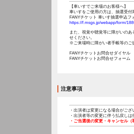
【車いすでご来場のお客様へ】
車いすをご使用の方は、抽選受付
FANYチケット 車いす抽選申込フ
https://f.msgs.jp/webapp/form/1
また、視覚や聴覚等に障がいのあ
せください。
※ご来場時に障がい者手帳等のご
FANYチケットお問合せダイヤル 05
FANYチケットお問合せフォー
注意事項
・出演者は変更になる場合がござ
・出演者等の変更に伴う払戻しは
・ご当選後の変更・キャンセル（