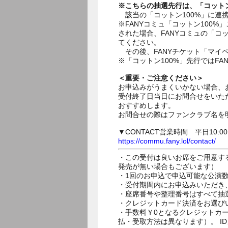
※こちらの抽選先行は、「コット
該当の「コットン100%」に連携済
※FANYコミュ「コットン100
された場合、FANYコミュの「コ
てください。
その後、FANYチケット「マイ
※「コットン100%」先行ではF
＜重要・ご注意ください＞
お申込みがうまくいかない場合、
受付終了日当日にお問合せをいた
おすすめします。
お問合せの際はファンクラブ名を
▼CONTACT営業時間 平日10:0
https://commu.fany.lol/contact/
・この受付は良いお席をご用意す
発売が無い場合もございます）
・1回のお申込で申込可能な公演
・受付期間内にお申込みいただき
・座席番号や整理番号はすべて抽
・クレジットカード決済をお選び
・手数料￥0となるクレジットカ
払・受取方法は異なります）。 I