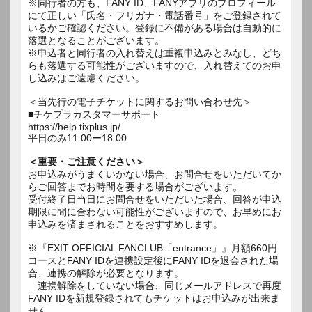
※同行者の方も、FANY ID、FANYアプリのプロフィール
にて正しい「氏名・フリガナ・電話番号」をご登録されて
いるかご確認ください。登録に不備がある場合は自動的に
落選となることがございます。
※申込者と同行者の入れ替えは重複申込みとみなし、どち
らも落選する可能性がございますので、入れ替えてのお申
し込みはご遠慮ください。
＜当先行の電子チケットに関するお問い合わせ先＞
■チケプラカスタマーサポート
https://help.tixplus.jp/
平日のみ11:00ー18:00
＜重要・ご注意ください＞
お申込みがうまくいかない場合、お問合せをいただいてか
らご回答までお時間を要する場合がございます。
受付終了日当日にお問合せをいただいた場合、回答が申込
期限に間に合わない可能性がございますので、お早めにお
申込みを済まされることをおすすめします。
※『EXIT OFFICIAL FANCLUB「entrance」』月額660円
コースとFANY IDを連携設定後にFANY IDを退会された場
合、連携の解除が必要となります。
連携解除をしていない場合、同じメールアドレスで再度
FANY IDを新規登録されてもチケットはお申込みが出来ま
せん。