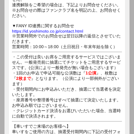
連携解除をご希望の場合は、下記よりお問合せください。
※お問合せの際はファンクラブ名を明記の上、お問合せく
ださい。
▼FANY ID連携に関するお問合せ
https://id.yoshimoto.co.jp/contact.html
※営業時間外でのお問合せは翌日以降の返信とさせていた
だきます。
営業時間：10:00～18:00（土日祝日・年末年始を除く）
・この受付は良いお席をご用意するサービスではございま
せん。一般発売前に抽選にてチケットをご用意するサービ
スです。(公演により一般発売が無い場合もございます）
・1回のお申込で申込可能な公演数は『
1公演
』、枚数は
『
2枚まで
』となります。（公演により一部例外がござい
ます）
・受付期間内にお申込みいただき、抽選にて当選者を決定
いたします。
・座席番号や整理番号はすべて抽選にて決定いたします。
お申込み順ではございません。
・クレジットカード決済をお選びいただいた場合、当選時
に自動で決済されます。
【車いすでご来場のお客様へ】
車いすをご使用の方は、抽選受付期間内に下記の受付フォ