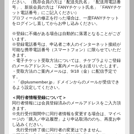
ださい。（既存会員の方は「配送先氏名」「配送用電話番
号」、新規会員の方は「FANYチケット氏名」「FANYチケ
ット電話番号」にご記入ください）
プロフィールの修正を行った場合は、一度FANYチケット
をログインし直してからお申し込みください。
※登録に不備がある場合は自動的に落選となることがござ
います。
※登録電話番号は、申込者ご本人のインターネット接続が
可能な携帯電話番号（スマートフォン）に限らせていただ
きます。
・電子チケット受取方法については、チケプラよりご登録
のメールアドレスへ、ご案内メールをお送りいたします。
・受取方法のご案内メールは、9/18（金）に配信予定で
す。
・「@plusmember.jp」ドメインからのメールが受信でき
るよう設定してください。
＜同行者情報登録について＞
同行者情報には会員登録済みのメールアドレスをご入力頂
きます。
※先行受付期間中に同行者情報を変更する場合は、マイペ
ージの「購入／申込履歴」より申込取消ののち、再度お申
し込みください。
先行受付終了後に同行者の変更はできません。