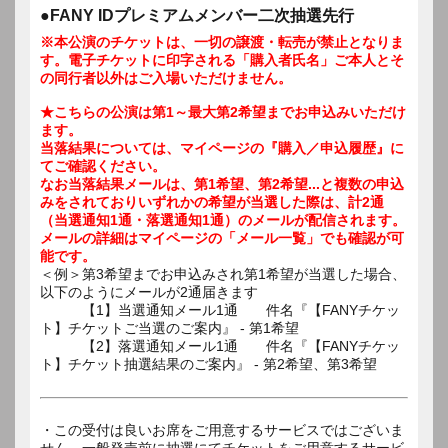
●FANY IDプレミアムメンバー二次抽選先行
※本公演のチケットは、一切の譲渡・転売が禁止となりま
す。電子チケットに印字される「購入者氏名」ご本人とそ
の同行者以外はご入場いただけません。
★こちらの公演は第1～最大第2希望までお申込みいただけ
ます。
当落結果については、マイページの『購入／申込履歴』に
てご確認ください。
なお当落結果メールは、第1希望、第2希望...と複数の申込
みをされておりいずれかの希望が当選した際は、計2通
（当選通知1通・落選通知1通）のメールが配信されます。
メールの詳細はマイページの「メール一覧」でも確認が可
能です。
＜例＞第3希望までお申込みされ第1希望が当選した場合、
以下のようにメールが2通届きます
【1】当選通知メール1通 件名『【FANYチケッ
ト】チケットご当選のご案内』 - 第1希望
【2】落選通知メール1通 件名『【FANYチケッ
ト】チケット抽選結果のご案内』 - 第2希望、第3希望
・この受付は良いお席をご用意するサービスではございま
せん。一般発売前に抽選にてチケットをご用意するサービ