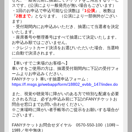
スです。(公演により一般発売が無い場合もございます）
・1回のお申込で申込可能な公演数は『
1公演
』、枚数は
『
2枚まで
』となります。（公演により一部例外がござい
ます）
・受付期間内にお申込みいただき、抽選にて当選者を決定
いたします。
・座席番号や整理番号はすべて抽選にて決定いたします。
お申込み順ではございません。
・クレジットカード決済をお選びいただいた場合、当選時
に自動で決済されます。
【車いすでご来場のお客様へ】
車いすをご使用の方は、抽選受付期間内に下記の受付フォ
ームよりお申込みください。
FANYチケット 車いす抽選申込フォーム：
https://f.msgs.jp/webapp/form/18802_evbb_147/index.do
また、視覚や聴覚等に障がいのある方で特別な配慮を必要
とされる方は、必ずお申込み前に下記のFANYチケットお
問合せ窓口までお問い合わせください。
※ご来場時に障がい者手帳等のご提示をお願いする場合が
ございます。
FANYチケットお問合せダイヤル 0570-550-100（10時～
19時／年中無休）