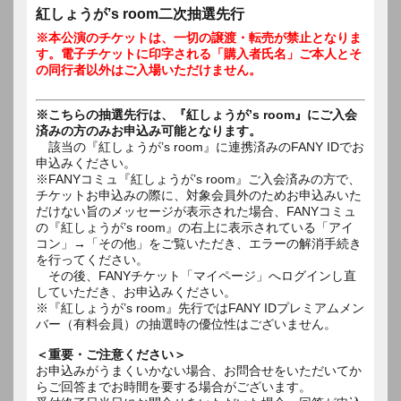
紅しょうが’s room二次抽選先行
※本公演のチケットは、一切の譲渡・転売が禁止となりま
す。電子チケットに印字される「購入者氏名」ご本人とそ
の同行者以外はご入場いただけません。
※こちらの抽選先行は、『紅しょうが’s room』にご入会
済みの方のみお申込み可能となります。
該当の『紅しょうが’s room』に連携済みのFANY IDでお
申込みください。
※FANYコミュ『紅しょうが’s room』ご入会済みの方で、
チケットお申込みの際に、対象会員外のためお申込みいた
だけない旨のメッセージが表示された場合、FANYコミュ
の『紅しょうが’s room』の右上に表示されている「アイ
コン」→「その他」をご覧いただき、エラーの解消手続き
を行ってください。
その後、FANYチケット「マイページ」へログインし直
していただき、お申込みください。
※『紅しょうが’s room』先行ではFANY IDプレミアムメン
バー（有料会員）の抽選時の優位性はございません。
＜重要・ご注意ください＞
お申込みがうまくいかない場合、お問合せをいただいてか
らご回答までお時間を要する場合がございます。