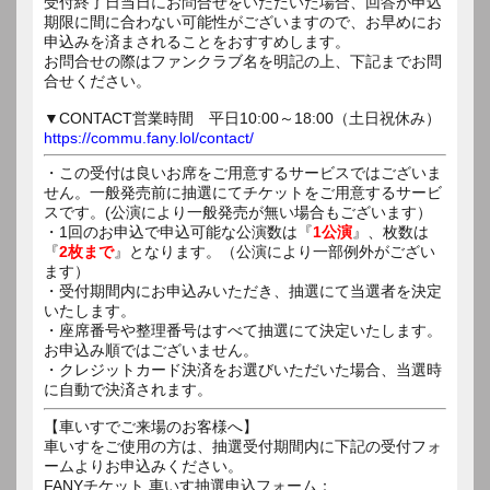
受付終了日当日にお問合せをいただいた場合、回答が申込
期限に間に合わない可能性がございますので、お早めにお
申込みを済まされることをおすすめします。
お問合せの際はファンクラブ名を明記の上、下記までお問
合せください。
▼CONTACT営業時間 平日10:00～18:00（土日祝休み）
https://commu.fany.lol/contact/
・この受付は良いお席をご用意するサービスではございま
せん。一般発売前に抽選にてチケットをご用意するサービ
スです。(公演により一般発売が無い場合もございます）
・1回のお申込で申込可能な公演数は『
1公演
』、枚数は
『
2枚まで
』となります。（公演により一部例外がござい
ます）
・受付期間内にお申込みいただき、抽選にて当選者を決定
いたします。
・座席番号や整理番号はすべて抽選にて決定いたします。
お申込み順ではございません。
・クレジットカード決済をお選びいただいた場合、当選時
に自動で決済されます。
【車いすでご来場のお客様へ】
車いすをご使用の方は、抽選受付期間内に下記の受付フォ
ームよりお申込みください。
FANYチケット 車いす抽選申込フォーム：