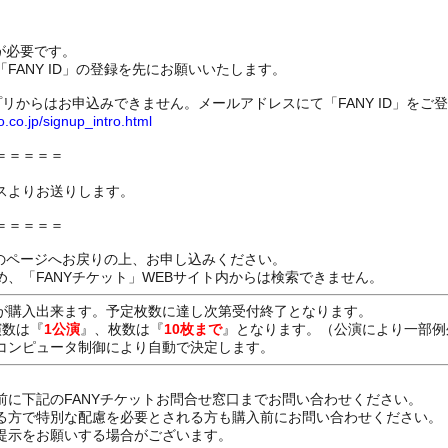
録が必要です。
FANY ID」の登録を先にお願いいたします。
プリからはお申込みできません。メールアドレスにて「FANY ID」をご
o.co.jp/signup_intro.html
＝＝＝＝＝
スよりお送りします。
＝＝＝＝＝
ちらのページへお戻りの上、お申し込みください。
、「FANYチケット」WEBサイト内からは検索できません。
が購入出来ます。予定枚数に達し次第受付終了となります。
演数は『
1公演
』、枚数は『
10枚まで
』となります。（公演により一部例
コンピュータ制御により自動で決定します。
前に下記のFANYチケットお問合せ窓口までお問い合わせください。
る方で特別な配慮を必要とされる方も購入前にお問い合わせください。
提示をお願いする場合がございます。