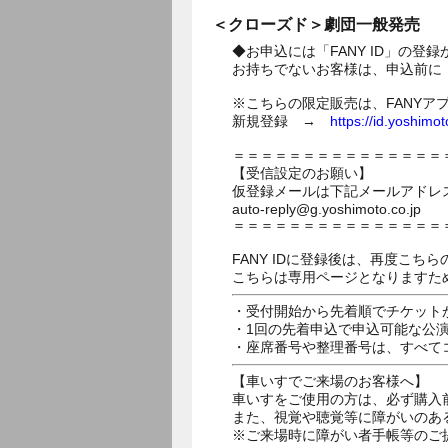
＜クローズド＞劇団一般発売
◆お申込には「FANY ID」の登
お持ちでないお客様は、申込前に「
※こちらの限定販売は、FANYア
新規登録 →
https://id.yoshimot
＝＝＝＝＝＝＝＝＝＝＝＝＝＝＝
【受信設定のお願い】
仮登録メールは下記メールアドレ
auto-reply@g.yoshimoto.co.jp
＝＝＝＝＝＝＝＝＝＝＝＝＝＝＝
FANY IDに登録後は、再度こ
こちらは専用ページとなりますため
・受付開始から先着順でチケット
・1回の先着申込で申込可能な公
・座席番号や整理番号は、すべて
【車いすでご来場のお客様へ】
車いすをご使用の方は、必ず購入
また、視覚や聴覚等に障がいのあ
※ご来場時に障がい者手帳等のご