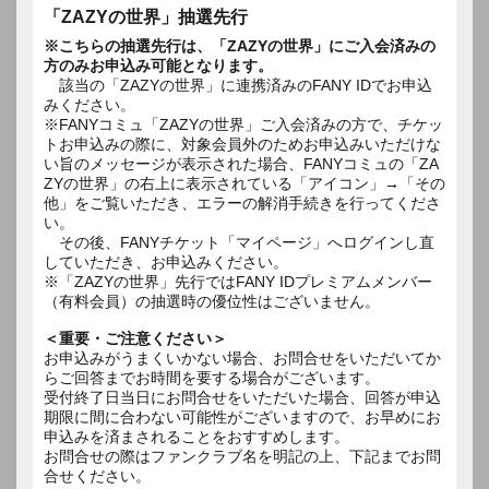
「ZAZYの世界」抽選先行
※こちらの抽選先行は、「ZAZYの世界」にご入会済みの
方のみお申込み可能となります。
該当の「ZAZYの世界」に連携済みのFANY IDでお申込
みください。
※FANYコミュ「ZAZYの世界」ご入会済みの方で、チケッ
トお申込みの際に、対象会員外のためお申込みいただけな
い旨のメッセージが表示された場合、FANYコミュの「ZA
ZYの世界」の右上に表示されている「アイコン」→「その
他」をご覧いただき、エラーの解消手続きを行ってくださ
い。
その後、FANYチケット「マイページ」へログインし直
していただき、お申込みください。
※「ZAZYの世界」先行ではFANY IDプレミアムメンバー
（有料会員）の抽選時の優位性はございません。
＜重要・ご注意ください＞
お申込みがうまくいかない場合、お問合せをいただいてか
らご回答までお時間を要する場合がございます。
受付終了日当日にお問合せをいただいた場合、回答が申込
期限に間に合わない可能性がございますので、お早めにお
申込みを済まされることをおすすめします。
お問合せの際はファンクラブ名を明記の上、下記までお問
合せください。