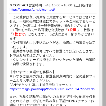
▼CONTACT営業時間 平日10:00～18:00（土日祝休み）
https://commu.fany.lol/contact/
・この受付は良いお席をご用意するサービスではございま
せん。一般発売前に抽選にてチケットをご用意するサービ
スです。(公演により一般発売が無い場合もございます）
・1回のお申込で申込可能な公演数は『
1公演
』、枚数は
『
1枚まで
』となります。（公演により一部例外がござい
ます）
・受付期間内にお申込みいただき、抽選にて当選者を決定
いたします。
・座席番号や整理番号はすべて抽選にて決定いたします。
お申込み順ではございません。
・クレジットカード決済をお選びいただいた場合、当選時
に自動で決済されます。
【車いすでご来場のお客様へ】
車いすをご使用の方は、抽選受付期間内に下記の受付フォ
ームよりお申込みください。
FANYチケット 車いす抽選申込フォーム：
https://f.msgs.jp/webapp/form/18802_evbb_147/index.do
また、視覚や聴覚等に障がいのある方で特別な配慮を必要
とされる方は、必ずお申込み前に下記のFANYチケットお
問合せ窓口までお問い合わせください。