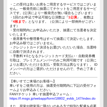
・この受付は良いお席をご用意するサービスではございま
せん。一般発売前に抽選にてチケットをご用意するサービ
スです。(公演により一般発売が無い場合もございます）
・1回のお申込で申込可能な公演数は『
1公演
』、枚数は
『
4枚まで
』となります。（公演により一部例外がござい
ます）
・受付期間内にお申込みいただき、抽選にて当選者を決定
いたします。
・座席番号や整理番号はすべて抽選にて決定いたします。
お申込み順ではございません。
・クレジットカード決済をお選びいただいた場合、当選時
に自動で決済されます。
・手数料￥0となるクレジットカード支払い・自動発券機
引取は、プレミアムメンバーのみご利用可能です（公演に
よりお選びいただける支払・受取方法は異なります）。 ID
メンバーの方はご選択いただけませんので、予めご了承く
ださい。
【車いすでご来場のお客様へ】
車いすをご使用の方は、抽選受付期間内に下記の受付フォ
ームよりお申込みください。
FANYチケット 車いす抽選申込フォーム：
https://f.msgs.jp/webapp/form/18802_evbb_147/index.do
また、視覚や聴覚等に障がいのある方で特別な配慮を必要