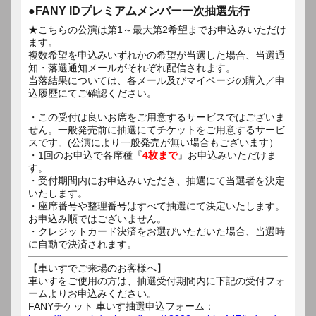
●FANY IDプレミアムメンバー一次抽選先行
★こちらの公演は第1～最大第2希望までお申込みいただけ
ます。
複数希望を申込みいずれかの希望が当選した場合、当選通
知・落選通知メールがそれぞれ配信されます。
当落結果については、各メール及びマイページの購入／申
込履歴にてご確認ください。
・この受付は良いお席をご用意するサービスではございま
せん。一般発売前に抽選にてチケットをご用意するサービ
スです。(公演により一般発売が無い場合もございます）
・1回のお申込で各席種『
4枚まで
』お申込みいただけま
す。
・受付期間内にお申込みいただき、抽選にて当選者を決定
いたします。
・座席番号や整理番号はすべて抽選にて決定いたします。
お申込み順ではございません。
・クレジットカード決済をお選びいただいた場合、当選時
に自動で決済されます。
【車いすでご来場のお客様へ】
車いすをご使用の方は、抽選受付期間内に下記の受付フォ
ームよりお申込みください。
FANYチケット 車いす抽選申込フォーム：