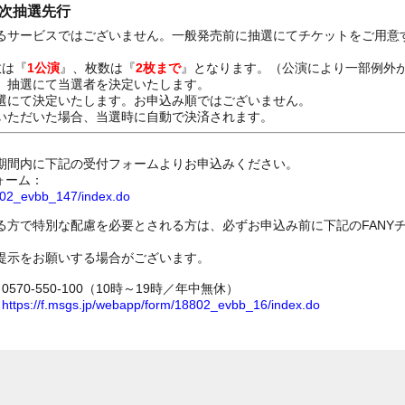
一次抽選先行
るサービスではございません。一般発売前に抽選にてチケットをご用意
数は『
1公演
』、枚数は『
2枚まで
』となります。（公演により一部例外
、抽選にて当選者を決定いたします。
選にて決定いたします。お申込み順ではございません。
いただいた場合、当選時に自動で決済されます。
期間内に下記の受付フォームよりお申込みください。
ォーム：
8802_evbb_147/index.do
る方で特別な配慮を必要とされる方は、必ずお申込み前に下記のFANY
提示をお願いする場合がございます。
70-550-100（10時～19時／年中無休）
ム
https://f.msgs.jp/webapp/form/18802_evbb_16/index.do