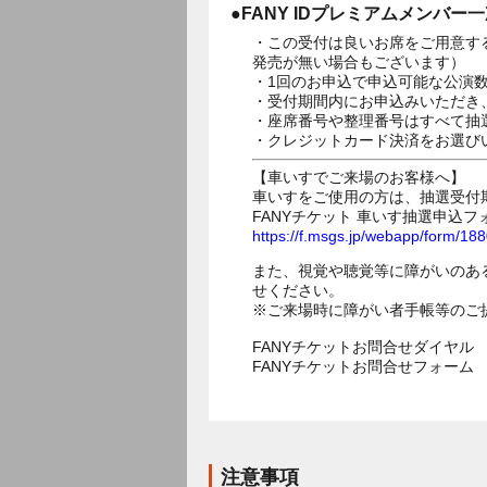
●FANY IDプレミアムメンバー
・この受付は良いお席をご用意す
発売が無い場合もございます）
・1回のお申込で申込可能な公演
・受付期間内にお申込みいただき
・座席番号や整理番号はすべて抽
・クレジットカード決済をお選び
【車いすでご来場のお客様へ】
車いすをご使用の方は、抽選受付
FANYチケット 車いす抽選申込フ
https://f.msgs.jp/webapp/form/1
また、視覚や聴覚等に障がいのあ
せください。
※ご来場時に障がい者手帳等のご
FANYチケットお問合せダイヤル 05
FANYチケットお問合せフォー
注意事項