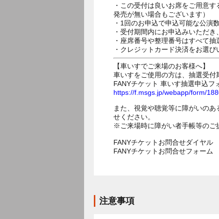
・この受付は良いお席をご用意す
発売が無い場合もございます）
・1回のお申込で申込可能な公演
・受付期間内にお申込みいただき
・座席番号や整理番号はすべて抽
・クレジットカード決済をお選び
【車いすでご来場のお客様へ】
車いすをご使用の方は、抽選受付
FANYチケット 車いす抽選申込フ
https://f.msgs.jp/webapp/form/1
また、視覚や聴覚等に障がいのあ
せください。
※ご来場時に障がい者手帳等のご
FANYチケットお問合せダイヤル 05
FANYチケットお問合せフォー
注意事項