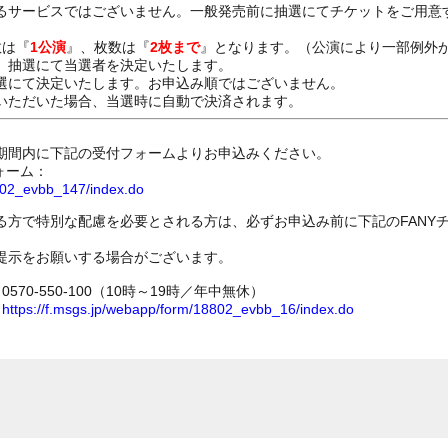
るサービスではございません。一般発売前に抽選にてチケットをご用意
数は『
1公演
』、枚数は『
2枚まで
』となります。（公演により一部例外
、抽選にて当選者を決定いたします。
選にて決定いたします。お申込み順ではございません。
いただいた場合、当選時に自動で決済されます。
期間内に下記の受付フォームよりお申込みください。
ォーム：
8802_evbb_147/index.do
る方で特別な配慮を必要とされる方は、必ずお申込み前に下記のFANY
提示をお願いする場合がございます。
70-550-100（10時～19時／年中無休）
ム
https://f.msgs.jp/webapp/form/18802_evbb_16/index.do