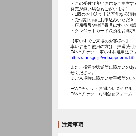
・この受付は良いお席をご用意す
発売が無い場合もございます）
・1回のお申込で申込可能な公演
・受付期間内にお申込みいただき
・座席番号や整理番号はすべて抽
・クレジットカード決済をお選び
【車いすでご来場のお客様へ】
車いすをご使用の方は、抽選受付
FANYチケット 車いす抽選申込フ
https://f.msgs.jp/webapp/form/1
また、視覚や聴覚等に障がいのあ
せください。
※ご来場時に障がい者手帳等のご
FANYチケットお問合せダイヤル 05
FANYチケットお問合せフォー
注意事項