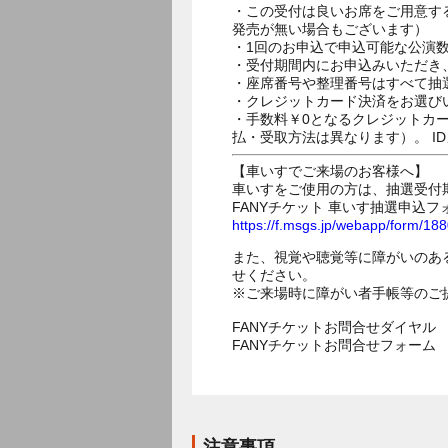
・この受付は良いお席をご用意す
発売が無い場合もございます）
・1回のお申込で申込可能な公演
・受付期間内にお申込みいただき
・座席番号や整理番号はすべて抽
・クレジットカード決済をお選び
・手数料￥0となるクレジットカ
払・受取方法は異なります）。 I
【車いすでご来場のお客様へ】
車いすをご使用の方は、抽選受付
FANYチケット 車いす抽選申込フ
https://f.msgs.jp/webapp/form/1
また、視覚や聴覚等に障がいのあ
せください。
※ご来場時に障がい者手帳等のご
FANYチケットお問合せダイヤル 05
FANYチケットお問合せフォー
注意事項