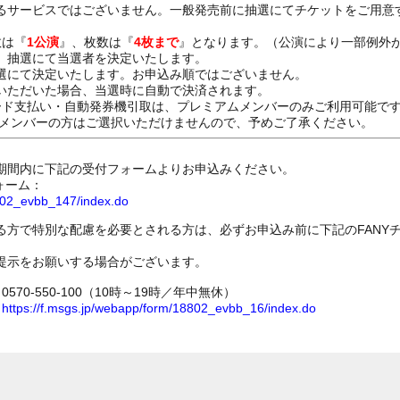
るサービスではございません。一般発売前に抽選にてチケットをご用意
数は『
1公演
』、枚数は『
4枚まで
』となります。（公演により一部例外
、抽選にて当選者を決定いたします。
選にて決定いたします。お申込み順ではございません。
いただいた場合、当選時に自動で決済されます。
ード支払い・自動発券機引取は、プレミアムメンバーのみご利用可能で
Dメンバーの方はご選択いただけませんので、予めご了承ください。
期間内に下記の受付フォームよりお申込みください。
ォーム：
8802_evbb_147/index.do
る方で特別な配慮を必要とされる方は、必ずお申込み前に下記のFANY
提示をお願いする場合がございます。
70-550-100（10時～19時／年中無休）
ム
https://f.msgs.jp/webapp/form/18802_evbb_16/index.do