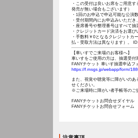
・この受付は良いお席をご用意す
発売が無い場合もございます）
・1回のお申込で申込可能な公演
・受付期間内にお申込みいただき
・座席番号や整理番号はすべて抽
・クレジットカード決済をお選び
・手数料￥0となるクレジットカ
払・受取方法は異なります）。 I
【車いすでご来場のお客様へ】
車いすをご使用の方は、抽選受付
FANYチケット 車いす抽選申込フ
https://f.msgs.jp/webapp/form/1
また、視覚や聴覚等に障がいのあ
せください。
※ご来場時に障がい者手帳等のご
FANYチケットお問合せダイヤル 05
FANYチケットお問合せフォー
注意事項