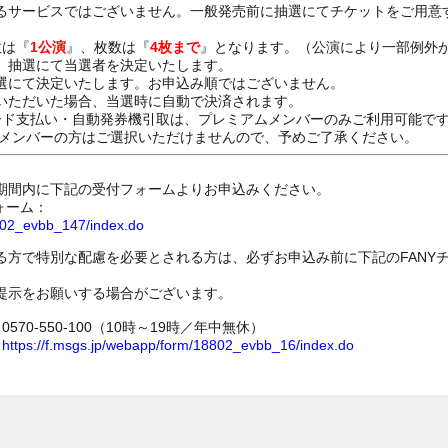
るサービスではございません。一般発売前に抽選にてチケットをご用意
数は『
1公演
』、枚数は『
4枚まで
』となります。（公演により一部例外
、抽選にて当選者を決定いたします。
選にて決定いたします。お申込み順ではございません。
いただいた場合、当選時に自動で決済されます。
ード支払い・自動発券機引取は、プレミアムメンバーのみご利用可能で
Dメンバーの方はご選択いただけませんので、予めご了承ください。
期間内に下記の受付フォームよりお申込みください。
ォーム：
8802_evbb_147/index.do
る方で特別な配慮を必要とされる方は、必ずお申込み前に下記のFANY
提示をお願いする場合がございます。
70-550-100（10時～19時／年中無休）
ム
https://f.msgs.jp/webapp/form/18802_evbb_16/index.do