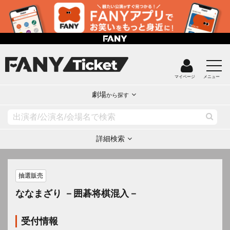
マイページ
メニュー
劇場
から探す
詳細検索
抽選販売
ななまざり －囲碁将棋混入－
受付情報