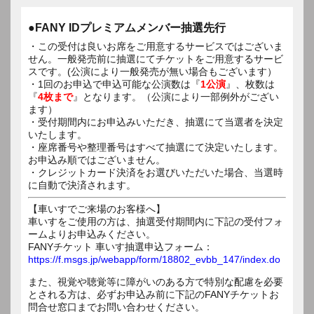
●FANY IDプレミアムメンバー抽選先行
・この受付は良いお席をご用意するサービスではございま
せん。一般発売前に抽選にてチケットをご用意するサービ
スです。(公演により一般発売が無い場合もございます）
・1回のお申込で申込可能な公演数は『
1公演
』、枚数は
『
4枚まで
』となります。（公演により一部例外がござい
ます）
・受付期間内にお申込みいただき、抽選にて当選者を決定
いたします。
・座席番号や整理番号はすべて抽選にて決定いたします。
お申込み順ではございません。
・クレジットカード決済をお選びいただいた場合、当選時
に自動で決済されます。
【車いすでご来場のお客様へ】
車いすをご使用の方は、抽選受付期間内に下記の受付フォ
ームよりお申込みください。
FANYチケット 車いす抽選申込フォーム：
https://f.msgs.jp/webapp/form/18802_evbb_147/index.do
また、視覚や聴覚等に障がいのある方で特別な配慮を必要
とされる方は、必ずお申込み前に下記のFANYチケットお
問合せ窓口までお問い合わせください。