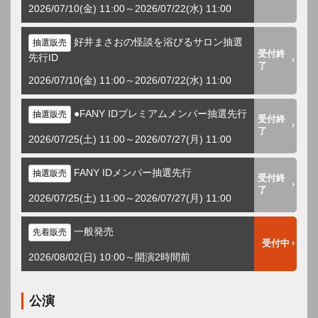
2026/07/10(金) 11:00～2026/07/22(水) 11:00
好井まさおの怪談を浴びるサロン抽選
抽選販売
受付終
先行ID
了
2026/07/10(金) 11:00～2026/07/22(水) 11:00
●FANY IDプレミアムメンバー抽選先行
抽選販売
受付終
了
2026/07/25(土) 11:00～2026/07/27(月) 11:00
FANY IDメンバー抽選先行
抽選販売
受付終
了
2026/07/25(土) 11:00～2026/07/27(月) 11:00
一般発売
先着販売
受付中
2026/08/02(日) 10:00～開演2時間前
公演