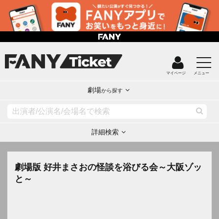
マイページ
メニュー
劇場
から探す
詳細検索
劇場版 好井まさおの怪談を浴びる会～大阪ゾッ
と～