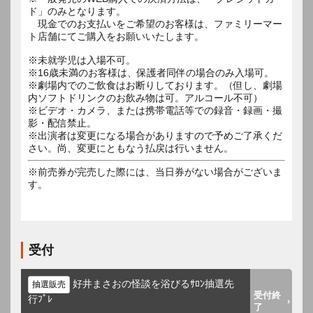
ド」のみとなります。
現金でのお支払いをご希望のお客様は、ファミリーマー
ト店舗にてご購入をお願いいたします。
※未就学児は入場不可。
※16歳未満のお客様は、保護者同伴の場合のみ入場可。
※劇場内でのご飲食はお断りしております。（但し、劇場
内ソフトドリンクのお飲み物は可。アルコール不可）
※ビデオ・カメラ、または携帯電話等での録音・録画・撮
影・配信禁止。
※出演者は変更になる場合がありますので予めご了承くだ
さい。尚、変更にともなう払戻は行いません。
※前売券が完売した際には、当日券がない場合がございま
す。
受付
好井まさおの怪談を浴びるｻﾛﾝ抽選先
抽選販売
受付終
行ﾌﾟﾚ
了