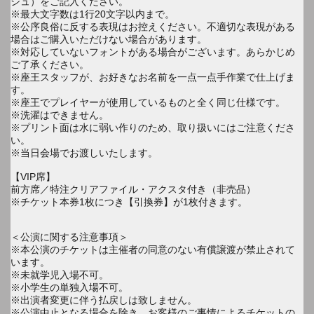
シュ）をご記入ください。
※最大文字数は1行20文字以内まで。
※公序良俗に反する表現はお控えください。不適切な表現がある
場合はご購入いただけない場合があります。
※対応していないフォントがある場合がございます。あらかじめ
ご了承ください。
※座王スタッフが、お好きなお名前を一点一点手作業で仕上げま
す。
※座王でプレイヤーが使用しているものと全く同じ仕様です。
※洗濯はできません。
※プリント面は水に弱い作りのため、取り扱いにはご注意くださ
い。
※当日会場でお渡しいたします。
【VIP席】
前方席／特注クリアファイル・アクスタ付き（非売品）
※チケット本券1枚につき【引換券】が1枚付きます。
＜公演に関する注意事項＞
※本公演のチケットは主催者の同意のない有償譲渡が禁止されて
います。
※未就学児入場不可。
※小学生の単独入場不可。
※出演者変更に伴う払戻しは致しません。
※公演中止となる場合を除き、お客様のご事情によるチケットの