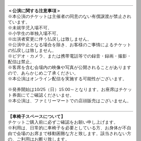
＜公演に関する注意事項＞
※本公演のチケットは主催者の同意のない有償譲渡が禁止され
ています。
※未就学児入場不可。
※小学生の単独入場不可。
※出演者変更に伴う払戻しは致しません。
※公演中止となる場合を除き、お客様のご事情によるチケット
の払戻しは致しません。
※ビデオ・カメラ、または携帯電話等での録音・録画・撮影・
配信は禁止。
※客席を含む会場内の映像や写真が公開されることがあります
ので、あらかじめご了承ください。
※本公演はオンライン配信を実施する可能性がございます。
※発券開始は10/25（日）15:00～となります。お座席はチケッ
ト券面にてご確認くださいませ。
※本公演は、ファミリーマートでの店頭販売はございません。
【車椅子スペースについて】
チケットご購入前に必ずご確認をお願い申し上げます。
※利用は、日常的に車椅子を必要としている方、お身体が不自
由で会場のお席まで移動困難な方と致します。該当されない方
の、ご利用はお断り致します。