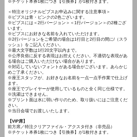
※チケット本券1枚につき【引換券】が1枚付きます。
＜特注オリジナルビブスお申込みに関する注意事項＞
※ビブスは青・ピンクの2色ございます。
※ビブスには＜2行バージョン＞＜1行バージョン＞の2種ござ
います。
※ビブスにお好きな名前を入れていただけます。
※2行バージョンをご希望の場合は1行目と2行目の間に/（スラ
ッシュ）をご記入ください。
※最大文字数は1行20文字以内まで。
※公序良俗に反する表現はお控えください。不適切な表現があ
る場合はご購入いただけない場合があります。
※対応していないフォントがある場合がございます。あらかじ
めご了承ください。
※座王スタッフが、お好きなお名前を一点一点手作業で仕上げ
ます。
※座王でプレイヤーが使用しているものと全く同じ仕様です。
※洗濯はできません。
※プリント面は水に弱い作りのため、取り扱いにはご注意くだ
さい。
※当日会場でお渡しいたします。
【VIP席】
前方席／特注クリアファイル・アクスタ付き（非売品）
※チケット本券1枚につき【引換券】が1枚付きます。