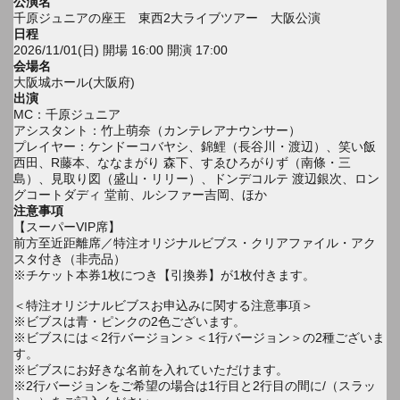
公演名
千原ジュニアの座王 東西2大ライブツアー 大阪公演
日程
2026/11/01(日) 開場 16:00 開演 17:00
会場名
大阪城ホール(大阪府)
出演
MC：千原ジュニア
アシスタント：竹上萌奈（カンテレアナウンサー）
プレイヤー：ケンドーコバヤシ、錦鯉（長谷川・渡辺）、笑い飯
西田、R藤本、ななまがり 森下、すゑひろがりず（南條・三
島）、見取り図（盛山・リリー）、ドンデコルテ 渡辺銀次、ロン
グコートダディ 堂前、ルシファー吉岡、ほか
注意事項
【スーパーVIP席】
前方至近距離席／特注オリジナルビブス・クリアファイル・アク
スタ付き（非売品）
※チケット本券1枚につき【引換券】が1枚付きます。
＜特注オリジナルビブスお申込みに関する注意事項＞
※ビブスは青・ピンクの2色ございます。
※ビブスには＜2行バージョン＞＜1行バージョン＞の2種ございま
す。
※ビブスにお好きな名前を入れていただけます。
※2行バージョンをご希望の場合は1行目と2行目の間に/（スラッ