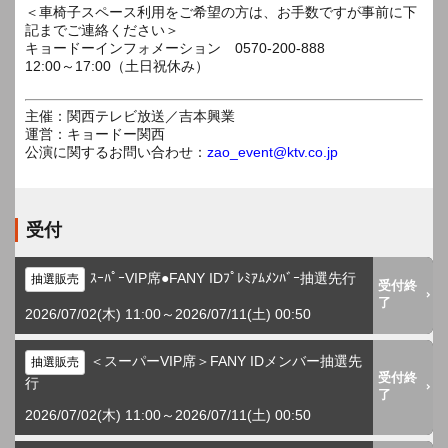
＜車椅子スペース利用をご希望の方は、お手数ですが事前に下
記までご連絡ください＞
キョードーインフォメーション 0570-200-888
12:00～17:00（土日祝休み）
主催：関西テレビ放送／吉本興業
運営：キョードー関西
公演に関するお問い合わせ：
zao_event@ktv.co.jp
受付
ｽｰﾊﾟｰVIP席●FANY IDﾌﾟﾚﾐｱﾑﾒﾝﾊﾞｰ抽選先行
抽選販売
受付終
了
2026/07/02(木) 11:00～2026/07/11(土) 00:50
＜スーパーVIP席＞FANY IDメンバー抽選先
抽選販売
受付終
行
了
2026/07/02(木) 11:00～2026/07/11(土) 00:50