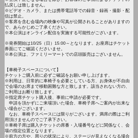
払戻しは致しません。
※ビデオ・カメラ、または携帯電話等での録音・録画・撮影・配
信は禁止。
※客席を含む会場内の映像や写真が公開されることがありますの
で、あらかじめご了承ください。
※本公演はオンライン配信を実施する可能性がございます。
※発券開始は10/25（日）15:00～となります。お座席はチケット
券面にてご確認くださいませ。
※本公演は、ファミリーマートでの店頭販売はございません。
【車椅子スペースについて】
チケットご購入前に必ずご確認をお願い申し上げます。
※利用は、日常的に車椅子を必要としている方、お身体が不自由
で会場のお席まで移動困難な方と致します。該当されない方の、
ご利用はお断り致します。
※指定席チケット購入後、事前に申請が必要です。
申請を頂かずにご来場頂いた場合、車椅子席へご案内が出来な
い場合がございます。
なお、車椅子スペースには限りがございます。満席の際はご利
用頂けませんのでご了承下さい。
※車椅子席は購入チケットの席番・入場番号などに関係なく、会
場の指定位置となります。
※前方の方や、周りの状況により、ステージが見えなくなる場合