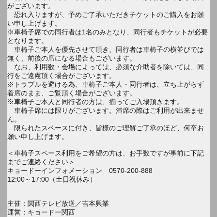
がございます。
恐れ入りますが、予めご了承いただきチケットのご購入をお願
い申し上げます。
※車椅子席での同行者は1名のみとなり、同行者もチケットが必要
となります。
車椅子ご本人を優先させて頂き、同行者は車椅子の横並びでは
無く、前後の席になる場合もございます。
なお、利用数・会場によっては、必須な介助者を除いては、同
行をご遠慮頂く場合がございます。
※トラブルを避ける為、車椅子ご本人・同行者は、立ち上がらず
着席のまま、ご覧頂く場合がございます。
※車椅子ご本人と同行者の方は、揃ってご入場頂きます。
車椅子席には限りがございます。満席の際はご利用が出来ませ
ん。
限られたスペースに付き、皆様のご理解ご了承のほど、何卒お
願い申し上げます。
＜車椅子スペース利用をご希望の方は、お手数ですが事前に下記
までご連絡ください＞
キョードーインフォメーション 0570-200-888
12:00～17:00（土日祝休み）
主催：関西テレビ放送／吉本興業
運営：キョードー関西