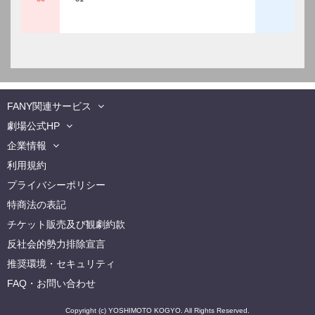
日時
2026/08/28(金
会場名
なんばグランド花月(
出演者
すっちー／酒井藍／
注意事項
※最新の出演者情報
FANY関連サービス
※FANY先行での
劇場公式HP
※一般発売のWEB
現金でのお支払いを
企業情報
※5歳以上または身
利用規約
※16歳未満のお客
プライバシーポリシー
※劇場内での飲食は
※ビデオ・カメラ、
特商法の表記
※出演者は変更にな
チケット販売及び観劇約款
※収録用カメラが入
問合せ先
FANYチケット問合せダ
反社会的勢力排除宣言
その他
※前売券が完売した
推奨環境・セキュリティ
FAQ・お問い合わせ
Copyright (c) YOSHIMOTO KOGYO. All Rights Reserved.