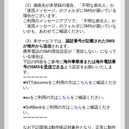
（2）連絡先が未登録の場合、「不明な差出人」か
「迷惑メッセージ」のフォルダにSMSが届いている
場合がございます。
ご利用のメッセージアプリで、「不明な差出人」か
「迷惑メッセージ」のフォルダにSMSが届いていな
いかも、あわせてご確認ください。
（3）本サービスでは、
認証番号が記載されたSMS
が海外から送信
されます。
携帯電話のSMS受信設定が「受信しない」になって
いる場合は、
下記の内容をご参考に
海外事業者または海外電話番
号のSMSを
受信できる
よう設定をお願いいたしま
す。
ーーーーーー
●NTTdocomoをご利用の方は
こちら
をご確認くださ
い。
●auをご利用の方は
こちら
をご確認ください。
●SoftBankをご利用の方は
こちら
をご確認くださ
い。
ーーーーーー
なお下記環境は動作保証対象外となり、正常に動作