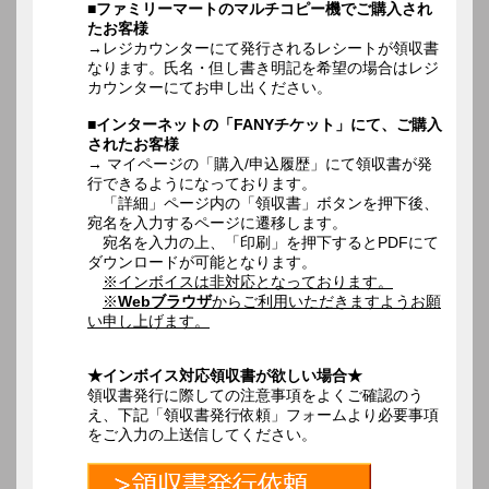
■ファミリーマートのマルチコピー機でご購入され
たお客様
→レジカウンターにて発行されるレシートが領収書
なります。氏名・但し書き明記を希望の場合はレジ
カウンターにてお申し出ください。
■インターネットの「FANYチケット」にて、ご購入
されたお客様
→ マイページの「購入/申込履歴」にて領収書が発
行できるようになっております。
「詳細」ページ内の「領収書」ボタンを押下後、
宛名を入力するページに遷移します。
宛名を入力の上、「印刷」を押下するとPDFにて
ダウンロードが可能となります。
※インボイスは非対応となっております。
※
Webブラウザ
からご利用いただきますようお願
い申し上げます。
★インボイス対応領収書が欲しい場合★
領収書発行に際しての注意事項をよくご確認のう
え、下記「領収書発行依頼」フォームより必要事項
をご入力の上送信してください。