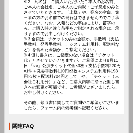
※2 宛名は、ご購入いただいたご本人のお名前、
ご本人の会社名、ご本人のご両親・ご子息名のみと
させていただきます。「上様」や、宛名の空白、第
三者の方のお名前での発行はできませんのでご了承
ください。なお、入籍などの事由により、苗字の
み、ご購入時と違う苗字をご指定される場合は、承
りますのでお申し付けください。
※3 金額は、チケットのみの金額か、手数料（支払
手数料、発券手数料、、システム利用料、配送料な
ど）を含めた金額か、ご指定ください。
※4 但し書きは、ご指定のない場合は「チケット
代」とさせていただきますが、ご希望により8月11
日 「○○」公演チケット代金×3枚＋支払手数料220円
×1件＋発券手数料110円x3枚＋システム利用料198
円×3枚＋配送料704円として」や、「チケット（○○
会社ご利用分）」など、ご購入内容に沿った但し書
きへの変更が可能です。ご希望がございましたら、
お申し付けください。
その他、領収書に関してご質問やご希望がございま
したら、フォーム内の備考欄へ記載ください。
関連FAQ