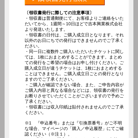
〔領収書発行に際しての注意事項〕
・領収書は普通郵便にて、お客様よりご連絡をいた
だいてから、1週間～10日ほどで吉本興業株式会社
より発送いたします。
・領収書の日付は、ご購入成立日となります。それ
以外のお日にちでの発行はできませんのでご了承く
ださい。
・同一日に複数件ご購入いただいたチケットに関し
ては、1枚におまとめすることができます。まとめ
ての発行をご希望の場合はお申し付けください。ご
購入成立日が違うチケットは、1枚におまとめする
ことはできません。ご購入成立日ごとの発行となり
ますのでご了承ください。
・ご購入が確認できない場合、また、ご申告内容が
ご購入内容と異なる場合などには、領収書の発行を
お断りさせていただくことがございますので予めご
了承ください。
・領収書には収入印紙は貼付されませんのでご了承
ください。
※1 『申込番号』または『引換票番号』がご不明
な場合、マイページの「購入／申込履歴」にてご確
認ください（※注１）。